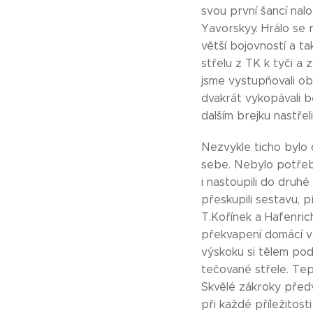
svou první šancí nalo
Yavorskyy. Hrálo se 
větší bojovností a ta
střelu z TK k tyči a 
jsme vystupňovali obr
dvakrát vykopávali b
dalším brejku nastřel
Nezvykle ticho bylo 
sebe. Nebylo potřeba 
i nastoupili do druhé
přeskupili sestavu, 
T.Kořínek a Hafenrich
překvapení domácí vz
výskoku si tělem podr
tečované střele. Tep
Skvělé zákroky předv
při každé příležitost