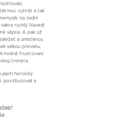
iostřovalo.
těli moc vyhrát a tak
 nemyslíc na zadní
 sakra rychlý. Navedl
aně vápna. A pak už
 záležet a umístěnou
ěli velkou převahu,
li hodně frustrovaní.
nolog trenéra.
jejich heroický
li, povzbuzovali a
4e0ab?
So