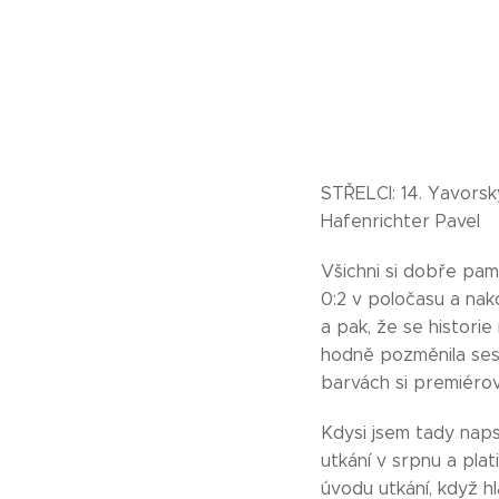
STŘELCI: 14. Yavorsky
Hafenrichter Pavel
Všichni si dobře pam
0:2 v poločasu a nako
a pak, že se histori
hodně pozměnila sest
barvách si premiéro
Kdysi jsem tady naps
utkání v srpnu a plat
úvodu utkání, když h