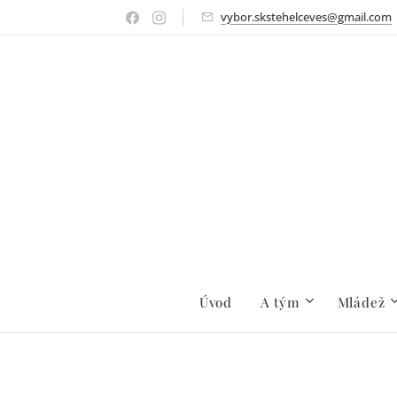
vybor.skstehelceves@gmail.com
Úvod
A tým
Mládež