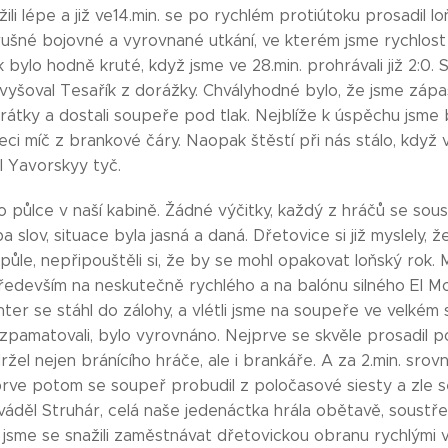
žili lépe a již ve14.min. se po rychlém protiútoku prosadil l
rušné bojovné a vyrovnané utkání, ve kterém jsme rychlost 
k bylo hodně kruté, když jsme ve 28.min. prohrávali již 2:0.
zvyšoval Tesařík z dorážky. Chvályhodné bylo, že jsme zápas 
átky a dostali soupeře pod tlak. Nejblíže k úspěchu jsme b
eci míč z brankové čáry. Naopak štěstí při nás stálo, když
il Yavorskyy tyč.
o půlce v naší kabině. Žádné výčitky, každý z hráčů se sou
slov, situace byla jasná a daná. Dřetovice si již myslely, že
 půle, nepřipouštěli si, že by se mohl opakovat loňský rok.
především na neskutečně rychlého a na balónu silného El M
ter se stáhl do zálohy, a vlétli jsme na soupeře ve velkém 
pamatovali, bylo vyrovnáno. Nejprve se skvěle prosadil p
žel nejen bránícího hráče, ale i brankáře. A za 2.min. srov
rve potom se soupeř probudil z poločasové siesty a zle s
áděl Struhár, celá naše jedenáctka hrála obětavě, soustře
i jsme se snažili zaměstnávat dřetovickou obranu rychlými 