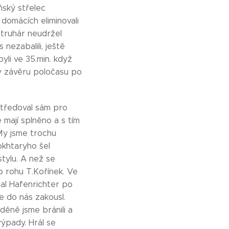
oňský střelec
domácích eliminovali
 Struhár neudržel
nezabalili, ještě
yli ve 35.min. když
 v závěru poločasu po
střeďoval sám pro
 mají splněno a s tím
 My jsme trochu
okhtaryho šel
stylu. A než se
o rohu T.Kořínek. Ve
nal Hafenrichter po
e do nás zakousl.
děně jsme bránili a
výpady. Hrál se