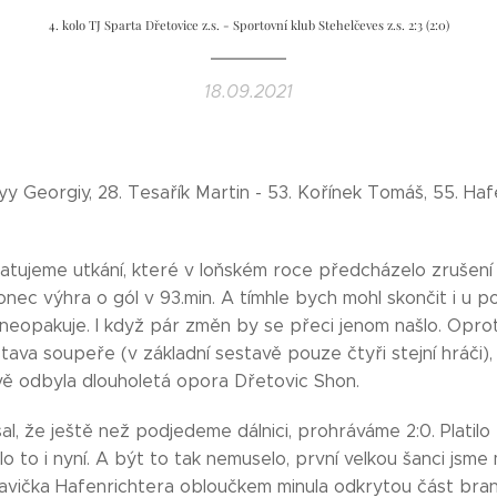
4. kolo TJ Sparta Dřetovice z.s. - Sportovní klub Stehelčeves z.s. 2:3 (2:0)
18.09.2021
y Georgiy, 28. Tesařík Martin - 53. Kořínek Tomáš, 55. Hafe
atujeme utkání, které v loňském roce předcházelo zrušení 
nec výhra o gól v 93.min. A tímhle bych mohl skončit i u p
e neopakuje. I když pár změn by se přeci jenom našlo. Opro
ava soupeře (v základní sestavě pouze čtyři stejní hráči),
vě odbyla dlouholetá opora Dřetovic Shon.
al, že ještě než podjedeme dálnici, prohráváme 2:0. Platil
ilo to i nyní. A být to tak nemuselo, první velkou šanci jsme
lavička Hafenrichtera obloučkem minula odkrytou část bra