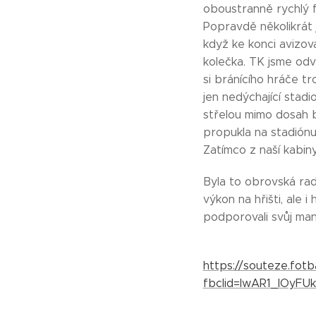
oboustranně rychlý f
Popravdě několikrát j
když ke konci avizov
kolečka. TK jsme odvr
si bránícího hráče t
jen nedýchající stadi
střelou mimo dosah b
propukla na stadiónu 
Zatímco z naší kabiny
Byla to obrovská rad
výkon na hřišti, ale 
podporovali svůj manč
https://souteze.fo
fbclid=IwAR1_lOyF