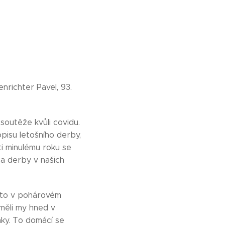
nrichter Pavel, 93.
soutěže kvůli covidu.
opisu letošního derby,
ti minulému roku se
 a derby v našich
o to v pohárovém
 měli my hned v
nky. To domácí se