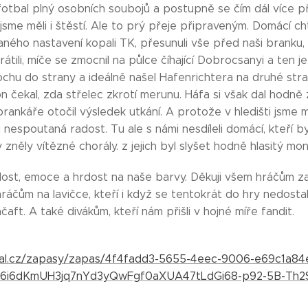
otbal plný osobních soubojů a postupně se čím dál více př
sme měli i štěstí. Ale to prý přeje připraveným. Domácí ch
aného nastavení kopali TK, přesunuli vše před naši branku,
átili, míče se zmocnil na půlce číhající Dobrocsanyi a ten je
rochu do strany a ideálně našel Hafenrichtera na druhé str
on čekal, zda střelec zkrotí merunu. Háfa si však dal hodně
rankáře otočil výsledek utkání. A protože v hledišti jsme m
nespoutaná radost. Tu ale s námi nesdíleli domácí, kteří by
 zněly vítězné chorály. z jejich byl slyšet hodně hlasitý mo
ost, emoce a hrdost na naše barvy. Děkuji všem hráčům za 
i hráčům na lavičce, kteří i když se tentokrát do hry nedosta
aft. A také divákům, kteří nám přišli v hojné míře fandit.
tbal.cz/zapasy/zapas/4f4fadd3-5655-4eec-9006-e69c1a8
Uk6i6dKmUH3jq7nYd3yQwFgf0aXUA47tLdGi68-p92-5B-Th2