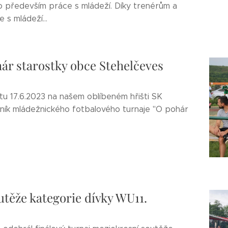
o především práce s mládeží. Díky trenérům a
s mládeží...
ár starostky obce Stehelčeves
tu 17.6.2023 na našem oblíbeném hřišti SK
očník mládežnického fotbalového turnaje "O pohár
utěže kategorie dívky WU11.