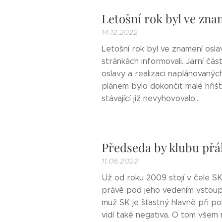
Letošní rok byl ve znam
14.12.2022
Letošní rok byl ve znamení osla
stránkách informovali. Jarní čá
oslavy a realizaci naplánovanýc
plánem bylo dokončit malé hřiš
stávající již nevyhovovalo...
Předseda by klubu přál 
11.06.2022
Už od roku 2009 stojí v čele S
právě pod jeho vedením vstoupí
muž SK je šťastný hlavně při poh
vidí také negativa. O tom všem 