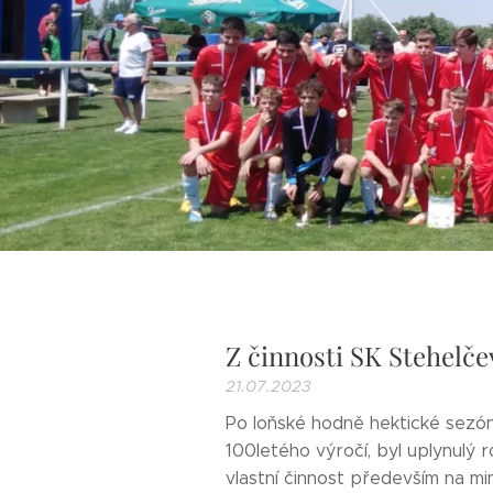
Z činnosti SK Stehelče
21.07.2023
Po loňské hodně hektické sezón
100letého výročí, byl uplynulý ro
vlastní činnost především na mim