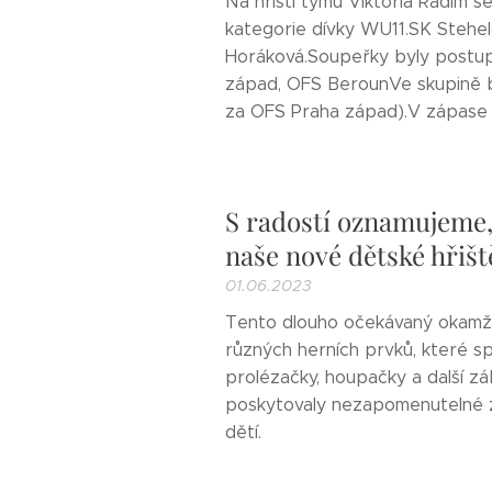
Na hřišti týmu Viktoria Radim s
kategorie dívky WU11.SK Stehel
Horáková.Soupeřky byly postupn
západ, OFS BerounVe skupině b
za OFS Praha západ).V zápase o 
S radostí oznamujeme, 
naše nové dětské hřišt
01.06.2023
Tento dlouho očekávaný okamžik 
různých herních prvků, které sp
prolézačky, houpačky a další z
poskytovaly nezapomenutelné z
dětí.