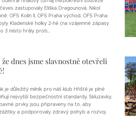
e odehrál finálový turnaj meziokresní soutěže
čeves zastupovaly Eliška Dragounová, Nikol
ě: OFS Kolín II, OFS Praha východ, OFS Praha
yly Kladenské holky 2-hé (na vzájemné zápasy
3 místo hrály proti...
že dnes jsme slavnostně otevřeli
ě!
je důležitý milník pro náš klub Hřiště je plné
lňují nejvyšší bezpečnostní standardy. Skluzavky,
ábavné prvky jsou připraveny na to, aby
ážitky a podporovaly zdravý pohyb a rozvoj