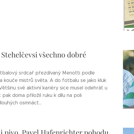
 Stehelčevsi všechno dobré
fotbalový srdcař přezdívaný Menotti podle
 kouče mistrů světa. A do fotbalu se jako kluk
Většinu své aktivní kariéry sice musel odehrát u
pak doma přiložil ruku k dílu na poli
louhých osmnáct...
i pivo. Pavel Hafenrichter pohodu