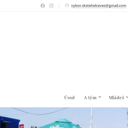
vybor.skstehelceves@gmail.com
Úvod
A tým
Mládež