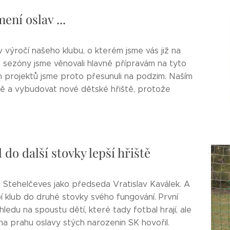
ení oslav ...
v výročí našeho klubu, o kterém jsme vás již na
st sezóny jsme věnovali hlavně přípravám na tyto
h projektů jsme proto přesunuli na podzim. Naším
tě a vybudovat nové dětské hřiště, protože
do další stovky lepší hřiště
K Stehelčeves jako předseda Vratislav Kaválek. A
 klub do druhé stovky svého fungování. První
ledu na spoustu dětí, které tady fotbal hrají, ale
na prahu oslavy stých narozenin SK hovořil.