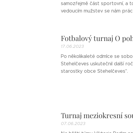
samozřejmě část sportovní, a t
vedoucím mužstev se nám práce 
Fotbalový turnaj O poh
17.06.2023
Po několikaleté odmlce se sobo
Stehelčeves uskutečnil další r
starostky obce Stehelčeves".
Turnaj meziokresní so
07.06.2023