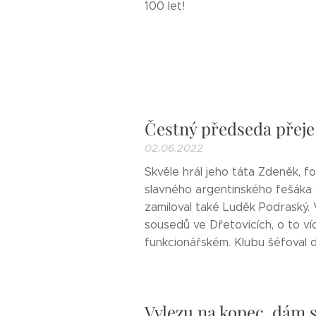
100 let!
Čestný předseda přeje
02.06.2022
Skvěle hrál jeho táta Zdeněk, 
slavného argentinského fešáka a
zamiloval také Luděk Podraský. 
sousedů ve Dřetovicích, o to víc 
funkcionářském. Klubu šéfoval d
Vylezu na kopec, dám s