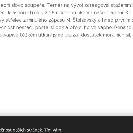
lední slovo soupeře. Ternér na vývoj zareagoval stažením
čil krásnou střelou z 25m, kterou ukončil naše trápení. Ke
rový střelec z minulého zápasu M. Šťáhlavský a hned první
rychlost nestačil postarší bek a přejel ho ve vápně. Penaltou
kvapivě těžkém utkání jsme ukázali dostatek morálních sil,
ečnost našich stránek. Tím vám
 2018 Sportovní
klub SK Stehelčeves
Všechna práva vyhrazen