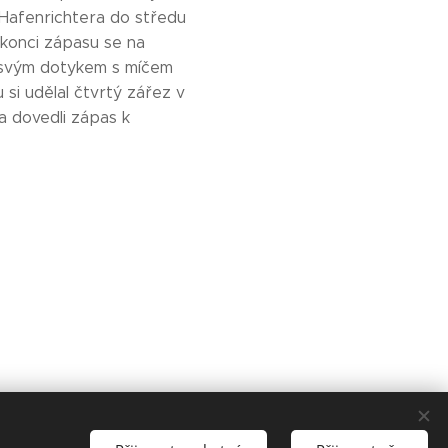
 Hafenrichtera do středu
 konci zápasu se na
m svým dotykem s míčem
 si udělal čtvrtý zářez v
 a dovedli zápas k
a.