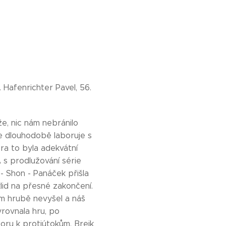
. Hafenrichter Pavel, 56.
e, nic nám nebránilo
ce dlouhodobě laboruje s
ra to byla adekvátní
 s prodlužování série
 - Shon - Panáček přišla
lid na přesné zakončení.
ém hrubě nevyšel a náš
yrovnala hru, po
oru k protiútokům. Brejk