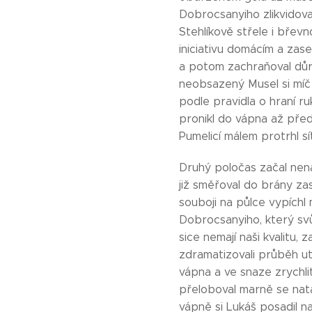
Dobrocsanyiho zlikvidov
Stehlíkově střele i břev
iniciativu domácím a zas
a potom zachraňoval důr
neobsazený Musel si míč s
podle pravidla o hraní ru
pronikl do vápna až před 
Pumelicí málem protrhl síť
Druhý poločas začal nen
již směřoval do brány za
souboji na půlce vypíchl
Dobrocsanyiho, který svů
sice nemají naši kvalitu
zdramatizovali průběh utk
vápna a ve snaze zrychli
přeloboval marně se nata
vápně si Lukáš posadil na