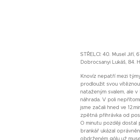
STŘELCI: 40. Musel Jiří, 
Dobrocsanyi Lukáš, 84. H
Knovíz nepatří mezi týmy
prodloužit svou vítěznou
nataženým svalem, ale v 
náhrada. V poli nepřítom
jsme začali hned ve 12.mi
zpětná přihrávka od pos
O minutu později dostal 
brankář ukázal oprávněno
obdrženém gólu už museli