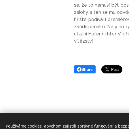
se, že to nemusí být pos
zálohy a ten se mu odvdě
hřiště podíval i premié
zařídil penaltu. Na jeho 
utkání Hafenrichter.V pře
vítězství.
Share
Používáme cookies, abychom zajistili správné fungování a bezp
©