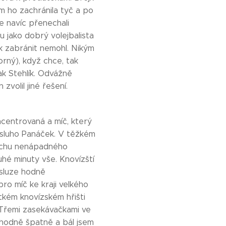
 ho zachránila tyč a po
e navíc přenechali
u jako dobrý volejbalista
 zabránit nemohl. Nikým
orný), když chce, tak
šak Stehlík. Odvážně
zvolil jiné řešení.
centrovaná a míč, který
zásluho Panáček. V těžkém
rochu nenápadného
uhé minuty vše. Knovízští
ásluze hodně
pro míč ke kraji velkého
tkém knovízském hřišti
 Třemi zasekávačkami ve
e hodně špatně a bál jsem