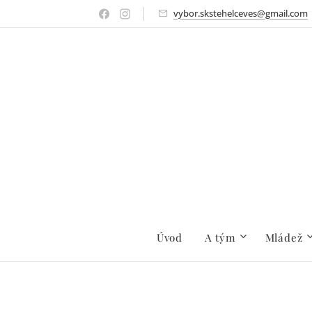
vybor.skstehelceves@gmail.com
Úvod
A tým
Mládež