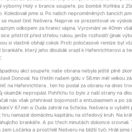
al výborný Holý v brance soupeře, po bombě Kořínka z 25m
no. Koledovali jsme si. Po našich neproměněných šancích jsm
e se musel činit Nešvera. Nejprve se prezentoval ve výskok
azným odkopem za hranicí vápna. Vyrovnání ve 40min však
ice přistrčil před střelou rukou, jenže rozhodčí (jinak výb
kou si vlastně obhájí cokoli. Proti poločasové remíze byl v
brankáře, který jeho dloubák srazil k Hafenrichterovi a ten 
.
ápadnou akcí soupeře, naše obrana nebyla ještě plně zkon
stavil Donoval. Na třetím našem gólu v 56.min měl velkou 
 míč na Hafenrichtera , ten ho poslal za obranu na dnes t
j okamžik nepropásl. Pohříchu to bylo z naší strany na dlo
, začali nás však přehrávat bojovností a entuziasmem a po z
ání.V 67.min si Duda zahrál na Schicka. Nešvera si vyběhl 
t hru namazal domácímu kapitánu na středový kruh. Na krá
hujícího brankáře. A po třech minutách dokonce srovnali.
 zem Ločárka a prostřelil Nešveru na bližší tyči. Hráli jsm