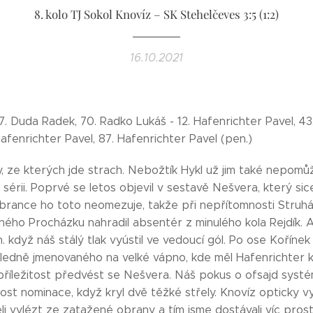
8. kolo TJ Sokol Knovíz – SK Stehelčeves 3:5 (1:2)
16.10.2021
67. Duda Radek, 70. Radko Lukáš - 12. Hafenrichter Pavel, 43
afenrichter Pavel, 87. Hafenrichter Pavel (pen.)
, ze kterých jde strach. Nebožtík Hykl už jim také nepomůž
 sérii. Poprvé se letos objevil v sestavě Nešvera, který si
brance ho toto neomezuje, takže při nepřítomnosti Struhá
ného Procházku nahradil absentér z minulého kola Rejdík. A
n. když náš stálý tlak vyústil ve vedoucí gól. Po ose Kořínek
ledně jmenovaného na velké vápno, kde měl Hafenrichter k
příležitost předvést se Nešvera. Náš pokus o ofsajd syst
st nominace, když kryl dvě těžké střely. Knovíz opticky v
 vylézt ze zatažené obrany a tím jsme dostávali víc prost