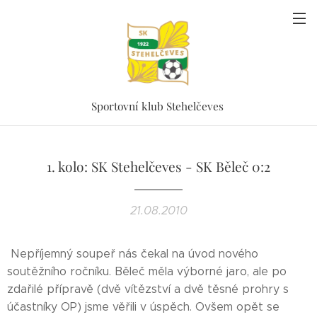
Sportovní klub Stehelčeves
1. kolo: SK Stehelčeves - SK Běleč 0:2
21.08.2010
Nepříjemný soupeř nás čekal na úvod nového
soutěžního ročníku. Běleč měla výborné jaro, ale po
zdařilé přípravě (dvě vítězství a dvě těsné prohry s
účastníky OP) jsme věřili v úspěch. Ovšem opět se