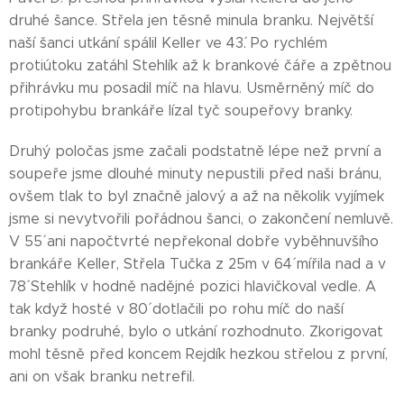
druhé šance. Střela jen těsně minula branku. Největší
naší šanci utkání spálil Keller ve 43´. Po rychlém
protiútoku zatáhl Stehlík až k brankové čáře a zpětnou
přihrávku mu posadil míč na hlavu. Usměrněný míč do
protipohybu brankáře lízal tyč soupeřovy branky.
Druhý poločas jsme začali podstatně lépe než první a
soupeře jsme dlouhé minuty nepustili před naši bránu,
ovšem tlak to byl značně jalový a až na několik vyjímek
jsme si nevytvořili pořádnou šanci, o zakončení nemluvě.
V 55´ ani napočtvrté nepřekonal dobře vyběhnuvšího
brankáře Keller, Střela Tučka z 25m v 64´ mířila nad a v
78´ Stehlík v hodně nadějné pozici hlavičkoval vedle. A
tak když hosté v 80´ dotlačili po rohu míč do naší
branky podruhé, bylo o utkání rozhodnuto. Zkorigovat
mohl těsně před koncem Rejdík hezkou střelou z první,
ani on však branku netrefil.