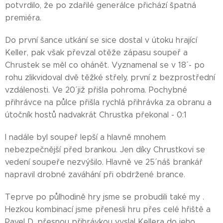
potvrdilo, že po zdařilé generálce přichází špatná
premiéra.
Do první šance utkání se sice dostal v útoku hrající
Keller, pak však převzal otěže zápasu soupeř a
Chrustek se měl co ohánět. Vyznamenal se v 18´ - po
rohu zlikvidoval dvě těžké střely, první z bezprostřední
vzdálenosti. Ve 20´ již přišla pohroma. Pochybné
přihrávce na půlce přišla rychlá přihrávka za obranu a
útočník hostů nadvakrát Chrustka překonal - 0:1
I nadále byl soupeř lepší a hlavně mnohem
nebezpečnější před brankou. Jen díky Chrustkovi se
vedení soupeře nezvýšilo. Hlavně ve 25´ náš brankář
napravil drobné zaváhání při obdržené brance.
Teprve po půlhodině hry jsme se probudili také my .
Hezkou kombinací jsme přenesli hru přes celé hřiště a
Pavel D. přesnou přihrávkou vyslal Kellera do jeho