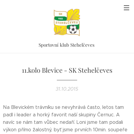
Sportovní klub Stehelčeves
11.kolo Blevice - SK Stehelčeves
31.10.2015
Na Blevickém trávníku se nevyhrává často, letos tam
padl i leader a horký favorit naší skupiny Černuc. A
navíc se nám tam vůbec nedaří. Loni jsme tam podali
výkon přímo žalostný, byť jsme prvních 10min. soupeře