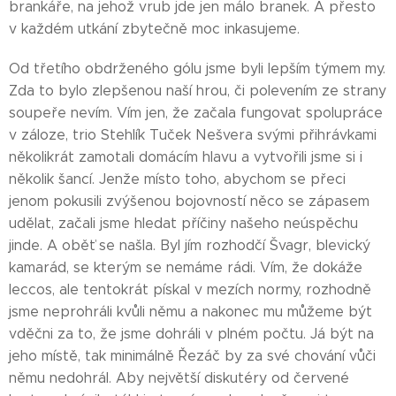
brankáře, na jehož vrub jde jen málo branek. A přesto
v každém utkání zbytečně moc inkasujeme.
Od třetího obdrženého gólu jsme byli lepším týmem my.
Zda to bylo zlepšenou naší hrou, či polevením ze strany
soupeře nevím. Vím jen, že začala fungovat spolupráce
v záloze, trio Stehlík Tuček Nešvera svými přihrávkami
několikrát zamotali domácím hlavu a vytvořili jsme si i
několik šancí. Jenže místo toho, abychom se přeci
jenom pokusili zvýšenou bojovností něco se zápasem
udělat, začali jsme hledat příčiny našeho neúspěchu
jinde. A oběť se našla. Byl jím rozhodčí Švagr, blevický
kamarád, se kterým se nemáme rádi. Vím, že dokáže
leccos, ale tentokrát pískal v mezích normy, rozhodně
jsme neprohráli kvůli němu a nakonec mu můžeme být
vděčni za to, že jsme dohráli v plném počtu. Já být na
jeho místě, tak minimálně Řezáč by za své chování vůči
němu nedohrál. Aby největší diskutéry od červené