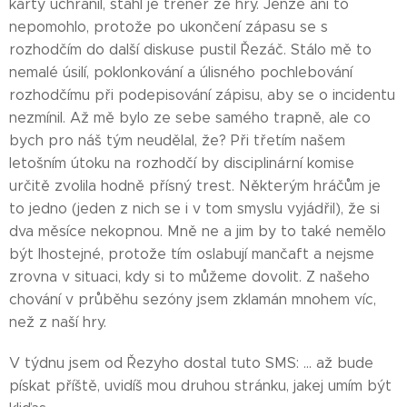
karty uchránil, stáhl je trenér ze hry. Jenže ani to
nepomohlo, protože po ukončení zápasu se s
rozhodčím do další diskuse pustil Řezáč. Stálo mě to
nemalé úsilí, poklonkování a úlisného pochlebování
rozhodčímu při podepisování zápisu, aby se o incidentu
nezmínil. Až mě bylo ze sebe samého trapně, ale co
bych pro náš tým neudělal, že? Při třetím našem
letošním útoku na rozhodčí by disciplinární komise
určitě zvolila hodně přísný trest. Některým hráčům je
to jedno (jeden z nich se i v tom smyslu vyjádřil), že si
dva měsíce nekopnou. Mně ne a jim by to také nemělo
být lhostejné, protože tím oslabují mančaft a nejsme
zrovna v situaci, kdy si to můžeme dovolit. Z našeho
chování v průběhu sezóny jsem zklamán mnohem víc,
než z naší hry.
V týdnu jsem od Řezyho dostal tuto SMS: ... až bude
pískat příště, uvidíš mou druhou stránku, jakej umím být