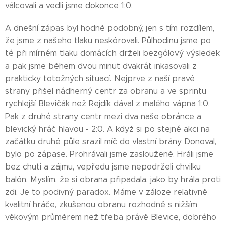
válcovali a vedli jsme dokonce 1:0.
A dnešní zápas byl hodně podobný, jen s tím rozdílem,
že jsme z našeho tlaku neskórovali. Půlhodinu jsme po
té při mírném tlaku domácích drželi bezgólový výsledek
a pak jsme během dvou minut dvakrát inkasovali z
prakticky totožných situací. Nejprve z naší pravé
strany přišel nádherný centr za obranu a ve sprintu
rychlejší Blevičák než Rejdík dával z malého vápna 1:0.
Pak z druhé strany centr mezi dva naše obránce a
blevický hráč hlavou - 2:0. A když si po stejné akci na
začátku druhé půle srazil míč do vlastní brány Donoval,
bylo po zápase. Prohrávali jsme zaslouženě. Hráli jsme
bez chuti a zájmu, vepředu jsme nepodrželi chvilku
balón. Myslím, že si obrana připadala, jako by hrála proti
zdi. Je to podivný paradox. Máme v záloze relativně
kvalitní hráče, zkušenou obranu rozhodně s nižším
věkovým průměrem než třeba právě Blevice, dobrého