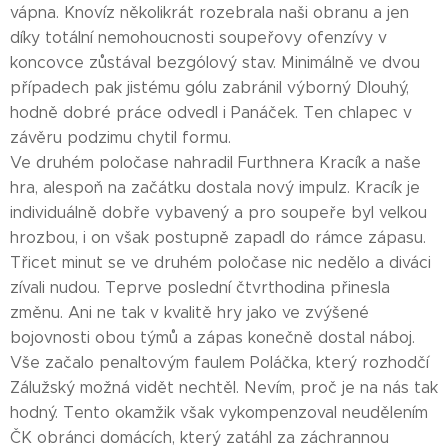
vápna. Knovíz několikrát rozebrala naši obranu a jen
díky totální nemohoucnosti soupeřovy ofenzívy v
koncovce zůstával bezgólový stav. Minimálně ve dvou
případech pak jistému gólu zabránil výborný Dlouhý,
hodně dobré práce odvedl i Panáček. Ten chlapec v
závěru podzimu chytil formu.
Ve druhém poločase nahradil Furthnera Kracík a naše
hra, alespoň na začátku dostala nový impulz. Kracík je
individuálně dobře vybavený a pro soupeře byl velkou
hrozbou, i on však postupně zapadl do rámce zápasu.
Třicet minut se ve druhém poločase nic nedělo a diváci
zívali nudou. Teprve poslední čtvrthodina přinesla
změnu. Ani ne tak v kvalitě hry jako ve zvýšené
bojovnosti obou týmů a zápas konečně dostal náboj.
Vše začalo penaltovým faulem Poláčka, který rozhodčí
Zálužský možná vidět nechtěl. Nevím, proč je na nás tak
hodný. Tento okamžik však vykompenzoval neudělením
ČK obránci domácích, který zatáhl za záchrannou