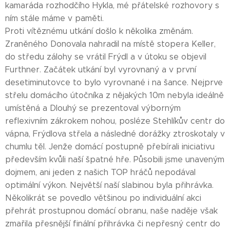
kamaráda rozhodčího Hykla, mé přátelské rozhovory s
ním stále máme v paměti.
Proti vítěznému utkání došlo k několika změnám.
Zraněného Donovala nahradil na místě stopera Keller,
do středu zálohy se vrátil Frýdl a v útoku se objevil
Furthner. Začátek utkání byl vyrovnaný a v první
desetiminutovce to bylo vyrovnané i na šance. Nejprve
střelu domácího útočníka z nějakých 10m nebyla ideálně
umístěná a Dlouhý se prezentoval výborným
reflexivním zákrokem nohou, posléze Stehlíkův centr do
vápna, Frýdlova střela a následné dorážky ztroskotaly v
chumlu těl. Jenže domácí postupně přebírali iniciativu
především kvůli naší špatné hře. Působili jsme unaveným
dojmem, ani jeden z našich TOP hráčů nepodával
optimální výkon. Největší naší slabinou byla přihrávka.
Několikrát se povedlo většinou po individuální akci
přehrát prostupnou domácí obranu, naše naděje však
zmařila přesnější finální přihrávka či nepřesný centr do