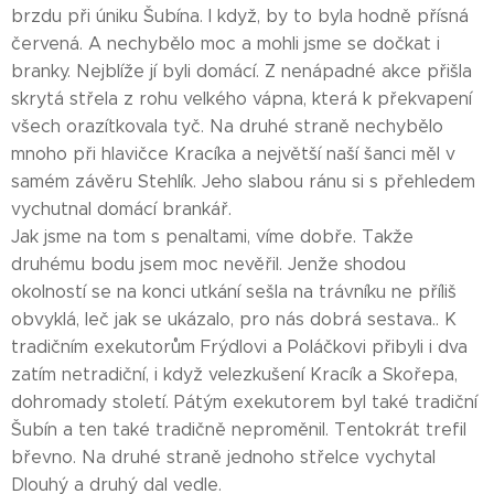
brzdu při úniku Šubína. I když, by to byla hodně přísná
červená. A nechybělo moc a mohli jsme se dočkat i
branky. Nejblíže jí byli domácí. Z nenápadné akce přišla
skrytá střela z rohu velkého vápna, která k překvapení
všech orazítkovala tyč. Na druhé straně nechybělo
mnoho při hlavičce Kracíka a největší naší šanci měl v
samém závěru Stehlík. Jeho slabou ránu si s přehledem
vychutnal domácí brankář.
Jak jsme na tom s penaltami, víme dobře. Takže
druhému bodu jsem moc nevěřil. Jenže shodou
okolností se na konci utkání sešla na trávníku ne příliš
obvyklá, leč jak se ukázalo, pro nás dobrá sestava.. K
tradičním exekutorům Frýdlovi a Poláčkovi přibyli i dva
zatím netradiční, i když velezkušení Kracík a Skořepa,
dohromady století. Pátým exekutorem byl také tradiční
Šubín a ten také tradičně neproměnil. Tentokrát trefil
břevno. Na druhé straně jednoho střelce vychytal
Dlouhý a druhý dal vedle.