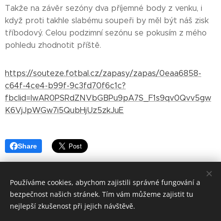
Takže na závěr sezóny dva příjemné body z venku, i
když proti takhle slabému soupeři by měl být náš zisk
tříbodový. Celou podzimní sezónu se pokusím z mého
pohledu zhodnotit příště.
https://souteze.fotbal.cz/zapasy/zapas/0eaa6858-
c64f-4ce4-b99f-9c3fd70f6c1c?
fbclid=IwAR0PSRdZNVbGBPu9pA7S_F1s9qv0Qvv5gw
K6VjJpWGw7i5QubHjUz5zkJuE
Share
Používáme cookies, abychom zajistili správné fungování a
bezpečnost našich stránek. Tím vám můžeme zajistit tu
nejlepší zkušenost při jejich návštěvě.
© 2018 Sportovní
klub SK Stehelčeves
Všechna práva