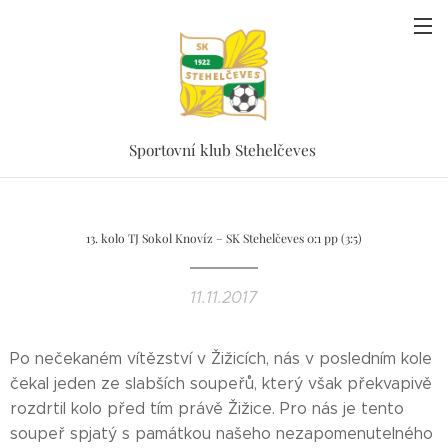
Sportovní klub Stehelčeves
13. kolo TJ Sokol Knovíz – SK Stehelčeves 0:1 pp (3:5)
11.11.2017
Po nečekaném vítězství v Žižicích, nás v posledním kole
čekal jeden ze slabších soupeřů, který však překvapivě
rozdrtil kolo před tím právě Žižice. Pro nás je tento
soupeř spjatý s památkou našeho nezapomenutelného