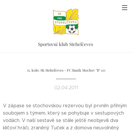
Sportovní klub Stehelčeves
15. kolo: SK Stehelčeves - FC Baník Stochov "B" 1:0
02.04.2011
V zápase se stochovskou rezervou byl prvním přímým
soubojem s týmem, který se pohybuje v sestupových
vodách. V naší sestavě se stále ještě neobjevili dva
klíčoví hráči, zraněný Tuček a z domova neuvolněný