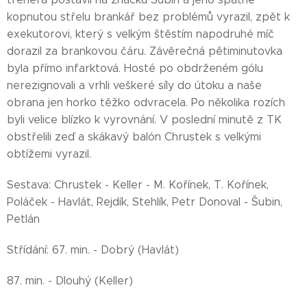
kopnutou střelu brankář bez problémů vyrazil, zpět k
exekutorovi, který s velkým štěstím napodruhé míč
dorazil za brankovou čáru. Závěrečná pětiminutovka
byla přímo infarktová. Hosté po obdrženém gólu
nerezignovali a vrhli veškeré síly do útoku a naše
obrana jen horko těžko odvracela. Po několika rozích
byli velice blízko k vyrovnání. V poslední minutě z TK
obstřelili zeď a skákavý balón Chrustek s velkými
obtížemi vyrazil.
Sestava: Chrustek - Keller - M. Kořínek, T. Kořínek,
Poláček - Havlát, Rejdík, Stehlík, Petr Donoval - Šubin,
Petlán
Střídání: 67. min. - Dobrý (Havlát)
87. min. - Dlouhý (Keller)