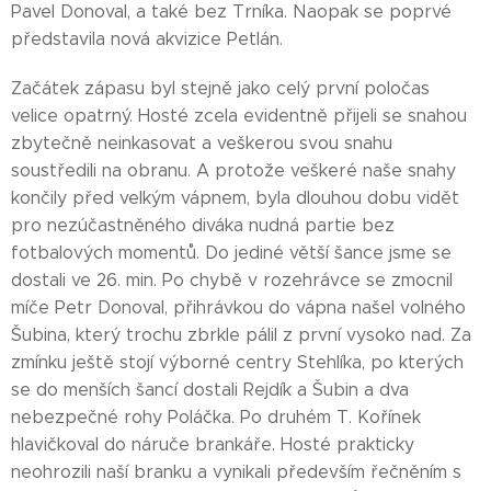
Pavel Donoval, a také bez Trníka. Naopak se poprvé
představila nová akvizice Petlán.
Začátek zápasu byl stejně jako celý první poločas
velice opatrný. Hosté zcela evidentně přijeli se snahou
zbytečně neinkasovat a veškerou svou snahu
soustředili na obranu. A protože veškeré naše snahy
končily před velkým vápnem, byla dlouhou dobu vidět
pro nezúčastněného diváka nudná partie bez
fotbalových momentů. Do jediné větší šance jsme se
dostali ve 26. min. Po chybě v rozehrávce se zmocnil
míče Petr Donoval, přihrávkou do vápna našel volného
Šubina, který trochu zbrkle pálil z první vysoko nad. Za
zmínku ještě stojí výborné centry Stehlíka, po kterých
se do menších šancí dostali Rejdík a Šubin a dva
nebezpečné rohy Poláčka. Po druhém T. Kořínek
hlavičkoval do náruče brankáře. Hosté prakticky
neohrozili naší branku a vynikali především řečněním s