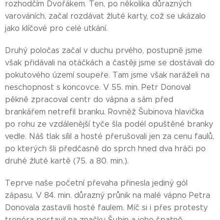
rozhodčím Dvořákem. Ten, po několika důrazných
varováních, začal rozdávat žluté karty, což se ukázalo
jako klíčové pro celé utkání.
Druhý poločas začal v duchu prvého, postupně jsme
však přidávali na otáčkách a častěji jsme se dostávali do
pokutového území soupeře. Tam jsme však naráželi na
neschopnost s koncovce. V 55. min. Petr Donoval
pěkně zpracoval centr do vápna a sám před
brankářem netrefil branku. Rovněž Šubinova hlavička
po rohu ze vzdálenější tyče šla podél opuštěné branky
vedle. Náš tlak sílil a hosté přerušovali jen za cenu faulů,
po kterých šli předčasně do sprch hned dva hráči po
druhé žluté kartě (75. a 80. min.).
Teprve naše početní převaha přinesla jediný gól
zápasu. V 84. min. důrazný průnik na malé vápno Petra
Donovala zastavili hosté faulem. Míč si i přes protesty
trenéra postavil na značku Šubin a jeho špatně