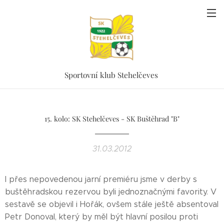
Sportovní klub Stehelčeves
15. kolo: SK Stehelčeves - SK Buštěhrad "B"
31.03.2012
I přes nepovedenou jarní premiéru jsme v derby s
buštěhradskou rezervou byli jednoznačnými favority. V
sestavě se objevil i Hořák, ovšem stále ještě absentoval
Petr Donoval, který by měl být hlavní posilou proti