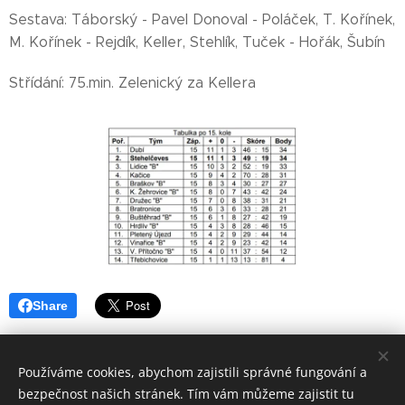
Sestava: Táborský - Pavel Donoval - Poláček, T. Kořínek,
M. Kořínek - Rejdík, Keller, Stehlík, Tuček - Hořák, Šubín
Střídání: 75.min. Zelenický za Kellera
Share
Používáme cookies, abychom zajistili správné fungování a
bezpečnost našich stránek. Tím vám můžeme zajistit tu