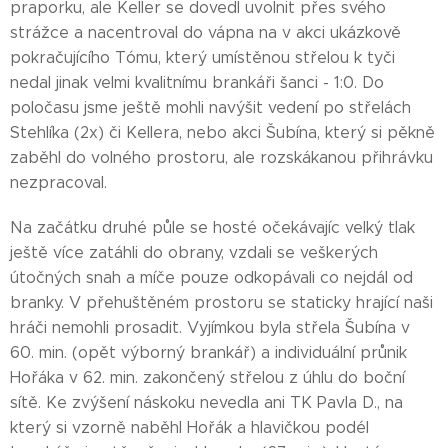
praporku, ale Keller se dovedl uvolnit přes svého
strážce a nacentroval do vápna na v akci ukázkově
pokračujícího Tómu, který umístěnou střelou k tyči
nedal jinak velmi kvalitnímu brankáři šanci - 1:0. Do
poločasu jsme ještě mohli navýšit vedení po střelách
Stehlíka (2x) či Kellera, nebo akci Šubína, který si pěkně
zaběhl do volného prostoru, ale rozskákanou přihrávku
nezpracoval.
Na začátku druhé půle se hosté očekávajíc velký tlak
ještě více zatáhli do obrany, vzdali se veškerých
útočných snah a míče pouze odkopávali co nejdál od
branky. V přehuštěném prostoru se staticky hrající naši
hráči nemohli prosadit. Vyjímkou byla střela Šubína v
60. min. (opět výborný brankář) a individuální průnik
Hořáka v 62. min. zakončený střelou z úhlu do boční
sítě. Ke zvýšení náskoku nevedla ani TK Pavla D., na
který si vzorně naběhl Hořák a hlavičkou podél