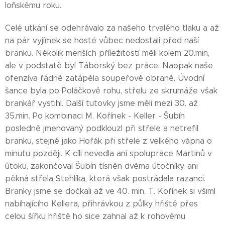
loňskému roku.
Celé utkání se odehrávalo za našeho trvalého tlaku a až
na pár vyjímek se hosté vůbec nedostali před naší
branku. Několik menších příležitostí měli kolem 20.min,
ale v podstatě byl Táborský bez práce. Naopak naše
ofenzíva řádně zatápěla soupeřově obraně. Úvodní
šance byla po Poláčkově rohu, střelu ze skrumáže však
brankář vystihl. Další tutovky jsme měli mezi 30. až
35.min. Po kombinaci M. Kořínek - Keller - Šubín
posledně jmenovaný podklouzl při střele a netrefil
branku, stejně jako Hořák při střele z velkého vápna o
minutu později. K cíli nevedla ani spolupráce Martinů v
útoku, zakončoval Šubín tísněn dvěma útočníky, ani
pěkná střela Stehlíka, která však postrádala razanci.
Branky jsme se dočkali až ve 40. min. T. Kořínek si všiml
nabíhajícího Kellera, přihrávkou z půlky hřiště přes
celou šířku hřiště ho sice zahnal až k rohovému