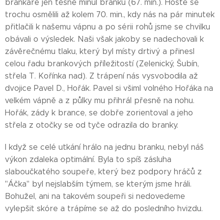
brankáře jen těsně minul branku (67. min.). Hosté se
trochu osmělili až kolem 70. min., kdy nás na pár minutek
přitlačili k našemu vápnu a po sérii rohů jsme se chvilku
obávali o výsledek. Naši však jakoby se nadechovali k
závěrečnému tlaku, který byl místy drtivý a přinesl
celou řadu brankových příležitostí (Zelenický, Šubín,
střela T. Kořínka nad). Z trápení nás vysvobodila až
dvojice Pavel D., Hořák. Pavel si všiml volného Hořáka na
velkém vápně a z půlky mu přihrál přesně na nohu.
Hořák, zády k brance, se dobře zorientoval a jeho
střela z otočky se od tyče odrazila do branky.
I když se celé utkání hrálo na jednu branku, nebyl náš
výkon zdaleka optimální. Byla to spíš zásluha
slaboučkatého soupeře, který bez podpory hráčů z
"Áčka" byl nejslabším týmem, se kterým jsme hráli.
Bohužel, ani na takovém soupeři si nedovedeme
vylepšit skóre a trápíme se až do posledního hvizdu.