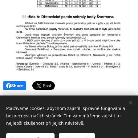
Share
Používáme cookies, abychom zajistili správné fungování a
bezpečnost našich stránek. Tím vám můžeme zajistit tu
nejlepší zkušenost při jejich návštěvě.
© 2018 Sportovní
klub SK Stehelčeves
Všechna práva
vyhrazena.