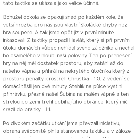
tato taktika se ukázala jako velice účinná.
Bohužel dokola se opakuji snad po každém kole, že
větší hrozba pro nás jsou vlastní školácké chyby než
hra soupeře. A tak jsme opět již v první minutě
inkasovali. Z taktiky propadl Havlát, který si při prvním
útoku domácích vůbec nehlídal svého záložníka a nechal
ho osamělého v hloubi naší poloviny. Ten po přenesení
hry na něj měl dostatek prostoru, aby zatáhl až do
našeho vápna a přihrál na nekrytého útočníka který z
prostoru penalty prostřelil Chrustka - 1:0. Z vedení se
domácí těšili jen dvě minuty. Stehlík na půlce vystihl
přihrávku, přesně našel Šubina na malém vápně a ten
střelou po zemi trefil dobíhajícího obránce, který míč
srazil do branky - 1:1.
Po divokém začátku utkání jsme převzali iniciativu,
obrana svědomitě plnila stanovenou taktiku a v záloze