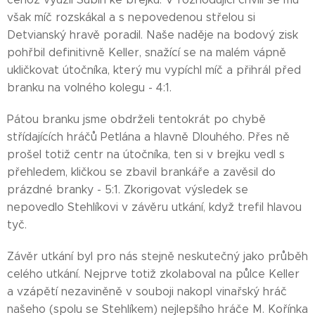
však míč rozskákal a s nepovedenou střelou si
Detvianský hravě poradil. Naše naděje na bodový zisk
pohřbil definitivně Keller, snažící se na malém vápně
ukličkovat útočníka, který mu vypíchl míč a přihrál před
branku na volného kolegu - 4:1.
Pátou branku jsme obdrželi tentokrát po chybě
střídajících hráčů Petlána a hlavně Dlouhého. Přes ně
prošel totiž centr na útočníka, ten si v brejku vedl s
přehledem, kličkou se zbavil brankáře a zavěsil do
prázdné branky - 5:1. Zkorigovat výsledek se
nepovedlo Stehlíkovi v závěru utkání, když trefil hlavou
tyč.
Závěr utkání byl pro nás stejně neskutečný jako průběh
celého utkání. Nejprve totiž zkolaboval na půlce Keller
a vzápětí nezaviněně v souboji nakopl vinařský hráč
našeho (spolu se Stehlíkem) nejlepšího hráče M. Kořínka