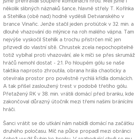
jsme přehrávali soupeře kombinační hrou. Měli jsme i
několik slibných náznaků šance, hlavně střely T. Kořínka
a Stehlíka (obě nad) hodně vyděsili Detvianského v
brance Vinařic. Jenže stačil jeden protiútok v 32. min. a
dlouhé vhazování do mlýnice na roh malého vápna. Tam
nejvýše vyskočil Stehlík a trochu přistrčen míč jen
přizvedl do vlastní sítě. Chrustek zcela nepochopitelně
totiž vybíhal proti vhazování, ale k míči se přes skrumáž
hráčů nemohl dostat - 2:1. Po hloupém gólu se naše
taktika naprosto zhroutila, obrana hrála chaoticky a
otevírala prostor pro pověstně rychlá křídla domácích.
A tak přišel zasloužený trest v podobě třetího gólu.
Přetažený RK v 38. min. vrátili domácí před branku, kde
zakončoval důrazný útočník mezi třemi našimi bránícími
hráči.
Šanci vrátit se do utkání nám nabídli domácí na začátku
druhého poločasu. Míč na půlce propadl mezi obránci
čehož využil Šubin ke brejku. V rozhodující chvíli se mu