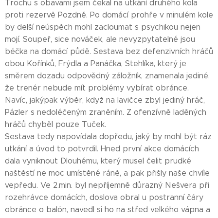
Trochu s obavami jsem čekal na utkání druhého kola
proti rezervě Pozdně. Po domácí prohře v minulém kole
by delší neúspěch mohl zacloumat s psychikou nejen
mojí. Soupeř, sice nováček, ale nevyzpytatelné jsou
béčka na domácí půdě. Sestava bez defenzivních hráčů
obou Kořínků, Frýdla a Panáčka, Stehlíka, který je
směrem dozadu odpovědný záložník, znamenala jediné,
že trenér nebude mít problémy vybírat obránce.
Navíc, jakýpak výběr, když na lavičce zbyl jediný hráč,
Pázler s nedoléčeným zraněním. Z ofenzívně laděných
hráčů chyběl pouze Tuček.
Sestava tedy napovídala dopředu, jaký by mohl být ráz
utkání a úvod to potvrdil. Hned první akce domácích
dala vyniknout Dlouhému, který musel čelit prudké
naštěstí ne moc umístěné ráně, a pak přišly naše chvíle
vepředu. Ve 2.min. byl nepříjemně důrazný Nešvera při
rozehrávce domácích, doslova obral u postranní čáry
obránce o balón, navedl si ho na střed velkého vápna a