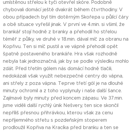
umístěnou střelou k tyči otevřel skóre. Podobně
chybovali domácí ještě dvakrát během čtvrthodiny. V
obou případech byl tím dotěrným Skořepa u půlící čáry
a obě situace vyřešil jinak. V první ve 4.min. si všiml, že
brankář stojí hodně z branky a přehodil ho střelou
téměř z půlky, ve druhé v 18.min. dával míč za obranu na
Kopřivu. Ten si míč pustil a ve vápně přehodil opět
špatně postaveného brankáře. Hra však rozhodně
nebyla tak jednoznačná, jak by se podle výsledku mohlo
zdát. Před třetím gólem nás domácí hodně tlačili,
nedokázali však využít nebezpečné centry do vápna,
ani střely z poza vápna. Teprve třetí gól je na dlouhé
minuty ochromil a z toho vyplynuly i naše další šance.
Zajímavé byly minuty před koncem zápasu. Ve 37.min.
jsme viděli další rychlý únik Nešvery, ten sice skončil
nepříliš přesnou přihrávkou, kterou však za cenu
nepříjemného střetu s pozdeňským stoperem
prodloužil Kopřiva na Kracíka před branku a ten se