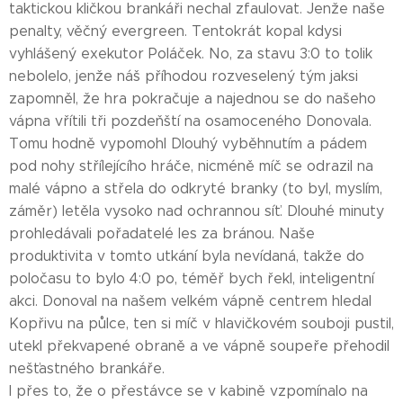
taktickou kličkou brankáři nechal zfaulovat. Jenže naše
penalty, věčný evergreen. Tentokrát kopal kdysi
vyhlášený exekutor Poláček. No, za stavu 3:0 to tolik
nebolelo, jenže náš příhodou rozveselený tým jaksi
zapomněl, že hra pokračuje a najednou se do našeho
vápna vřítili tři pozdeňští na osamoceného Donovala.
Tomu hodně vypomohl Dlouhý vyběhnutím a pádem
pod nohy střílejícího hráče, nicméně míč se odrazil na
malé vápno a střela do odkryté branky (to byl, myslím,
záměr) letěla vysoko nad ochrannou síť. Dlouhé minuty
prohledávali pořadatelé les za bránou. Naše
produktivita v tomto utkání byla nevídaná, takže do
poločasu to bylo 4:0 po, téměř bych řekl, inteligentní
akci. Donoval na našem velkém vápně centrem hledal
Kopřivu na půlce, ten si míč v hlavičkovém souboji pustil,
utekl překvapené obraně a ve vápně soupeře přehodil
nešťastného brankáře.
I přes to, že o přestávce se v kabině vzpomínalo na