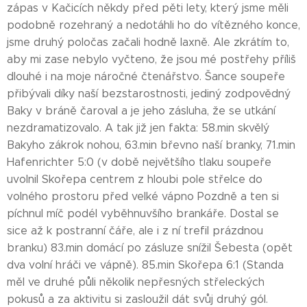
zápas v Kačicích někdy před pěti lety, který jsme měli
podobně rozehraný a nedotáhli ho do vítězného konce,
jsme druhý poločas začali hodně laxně. Ale zkrátím to,
aby mi zase nebylo vyčteno, že jsou mé postřehy příliš
dlouhé i na moje náročné čtenářstvo. Šance soupeře
přibývali díky naší bezstarostnosti, jediný zodpovědný
Baky v bráně čaroval a je jeho zásluha, že se utkání
nezdramatizovalo. A tak již jen fakta: 58.min skvělý
Bakyho zákrok nohou, 63.min břevno naší branky, 71.min
Hafenrichter 5:0 (v době největšího tlaku soupeře
uvolnil Skořepa centrem z hloubi pole střelce do
volného prostoru před velké vápno Pozdně a ten si
píchnul míč podél vyběhnuvšího brankáře. Dostal se
sice až k postranní čáře, ale i z ní trefil prázdnou
branku) 83.min domácí po zásluze snížil Šebesta (opět
dva volní hráči ve vápně). 85.min Skořepa 6:1 (Standa
měl ve druhé půli několik nepřesných střeleckých
pokusů a za aktivitu si zasloužil dát svůj druhý gól.