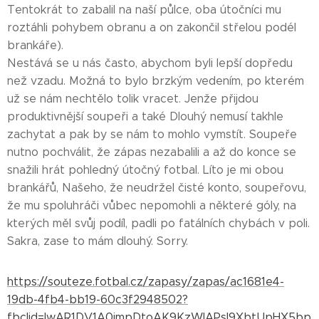
Tentokrát to zabalil na naší půlce, oba útočníci mu
roztáhli pohybem obranu a on zakončil střelou podél
brankáře).
Nestává se u nás často, abychom byli lepší dopředu
než vzadu. Možná to bylo brzkým vedením, po kterém
už se nám nechtělo tolik vracet. Jenže přijdou
produktivnější soupeři a také Dlouhý nemusí takhle
zachytat a pak by se nám to mohlo vymstít. Soupeře
nutno pochválit, že zápas nezabalili a až do konce se
snažili hrát pohledný útočný fotbal. Líto je mi obou
brankářů, Našeho, že neudržel čisté konto, soupeřovu,
že mu spoluhráči vůbec nepomohli a některé góly, na
kterých měl svůj podíl, padli po fatálních chybách v poli.
Sakra, zase to mám dlouhý. Sorry.
https://souteze.fotbal.cz/zapasy/zapas/ac1681e4-
19db-4fb4-bb19-60c3f2948502?
fbclid=IwAR1DV1A0jmpDtoAK9KzWIAPsI9XbtUpHX5bp