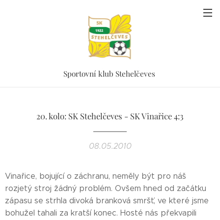
Sportovní klub Stehelčeves
20. kolo: SK Stehelčeves - SK Vinařice 4:3
08.05.2010
Vinařice, bojující o záchranu, neměly být pro náš
rozjetý stroj žádný problém. Ovšem hned od začátku
zápasu se strhla divoká branková smršť, ve které jsme
bohužel tahali za kratší konec. Hosté nás překvapili