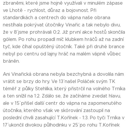
zbraněmi, které jsme hojně využívali v minulém zápase
ve Lhotě - rychlost, důraz a bojovnost. Při
standardkách a centrech do vápna naše obrana
nestíhala pokrývat útočníky Vinařic a tak nebylo divu,
že v 8´ jsme prohrávali 0:2. Již první akce hostů skončila
gólem. Po rohu propadl míč klubkem hráčů až na zadní
tyč, kde číhal opuštěný útočník. Také při druhé brance
nebyl po centru od lajny hráč na malém vápně vůbec
bráněn.
Ani Vinařická obrana nebyla bezchybná a dovolila nám
vrátit se brzy do hry. Ve 13´ našel Poláček svým TK
téměř z půlky Stehlíka, který přistrčil na volného Trníka
a ten snížil na 1:2. Zdálo se, že začínáme zvedat hlavu,
ale v 15´ přišel další centr do vápna na zapomenutého
útočníka, kterého však ve skórování zastoupil na
poslední chvíli zasahující T.Kořínek - 1:3. Po tyči Trníka v
17´ ukončil divokou půlhodinku v 25´ po rohu T.Kořínek