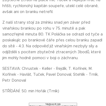
hřišti, rychlonohý kapitán soupeře, utekl celé obraně,
avšak ani on branku netrefil.
Z naší strany stojí za zmínku snad jen závar před
vinařskou brankou po rohu v 75. minutě a pak
samozřejmě minuta 80. TK Poláčka se odrazil od tyče a
poskakujíc po brankové čáře přes celou branku zapadl
do sítě - 4:3. Na odpověď již vinařským nezbyly síly a
odjížděli s pocitem zbytečně ztracených 3bodů, které
jim mohly hodně pomoci v boji o záchranu.
SESTAVA: Chrustek - Keller - Rejdík, T. Kořínek, M.
Kořínek - Havlát, Tuček, Pavel Donoval, Stehlík - Trník,
Petr Donoval
STŘÍDÁNÍ: 50. min Hořák (Trník)