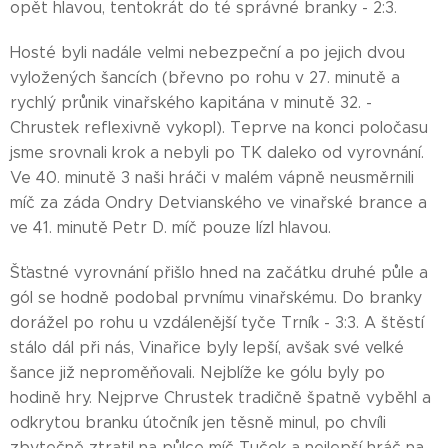
opět hlavou, tentokrát do té správné branky - 2:3.
Hosté byli nadále velmi nebezpeční a po jejich dvou
vyložených šancích (břevno po rohu v 27. minutě a
rychlý průnik vinařského kapitána v minutě 32. -
Chrustek reflexivně vykopl). Teprve na konci poločasu
jsme srovnali krok a nebyli po TK daleko od vyrovnání.
Ve 40. minutě 3 naši hráči v malém vápně neusměrnili
míč za záda Ondry Detvianského ve vinařské brance a
ve 41. minutě Petr D. míč pouze lízl hlavou.
Šťastné vyrovnání přišlo hned na začátku druhé půle a
gól se hodně podobal prvnímu vinařskému. Do branky
dorážel po rohu u vzdálenější tyče Trník - 3:3. A štěstí
stálo dál při nás, Vinařice byly lepší, avšak své velké
šance již neproměňovali. Nejblíže ke gólu byly po
hodině hry. Nejprve Chrustek tradičně špatně vyběhl a
odkrytou branku útočník jen těsně minul, po chvíli
zbytečně ztratil na půlce míč Tuček a nejlepší hráč na