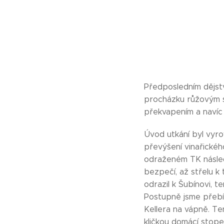
Předposledním dějství
procházku růžovým sa
překvapením a navíc 
Úvod utkání byl vyrov
převýšení vinařického
odraženém TK následo
bezpečí, až střelu k 
odrazil k Šubínovi, t
Postupně jsme přebíral
Kellera na vápně. Ten
kličkou domácí stoper