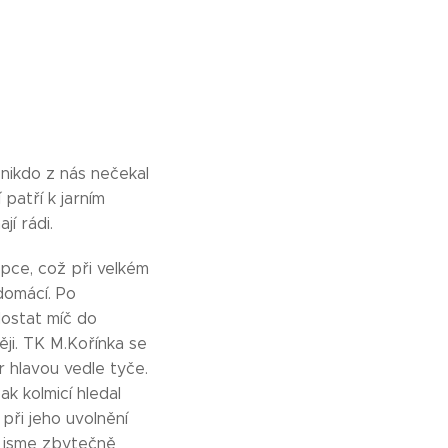
 nikdo z nás nečekal
patří k jarním
í rádi.
opce, což při velkém
 domácí. Po
dostat míč do
ěji. TK M.Kořínka se
tr hlavou vedle tyče.
ak kolmicí hledal
při jeho uvolnění
lu jsme zbytečně