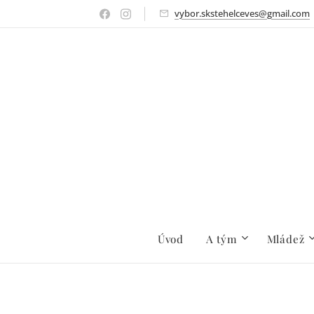
vybor.skstehelceves@gmail.com
Úvod
A tým
Mládež