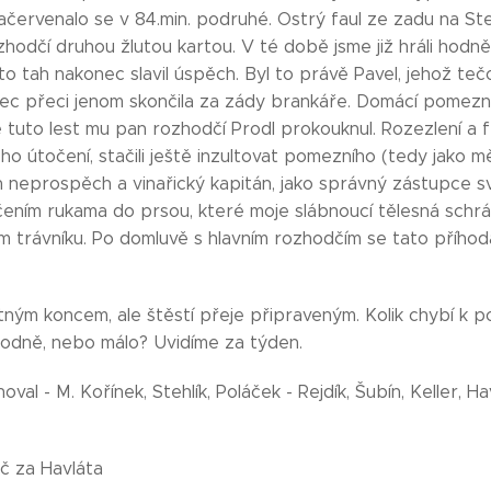
červenalo se v 84.min. podruhé. Ostrý faul ze zadu na Steh
odčí druhou žlutou kartou. V té době jsme již hráli hodně na
to tah nakonec slavil úspěch. Byl to právě Pavel, jehož teč
c přeci jenom skončila za zády brankáře. Domácí pomezní t
le tuto lest mu pan rozhodčí Prodl prokouknul. Rozezlení a 
ého útočení, stačili ještě inzultovat pomezního (tedy jako mě)
h neprospěch a vinařický kapitán, jako správný zástupce s
ením rukama do prsou, které moje slábnoucí tělesná schr
m trávníku. Po domluvě s hlavním rozhodčím se tato příhod
tným koncem, ale štěstí přeje připraveným. Kolik chybí k p
hodně, nebo málo? Uvidíme za týden.
val - M. Kořínek, Stehlík, Poláček - Rejdík, Šubín, Keller, Ha
áč za Havláta