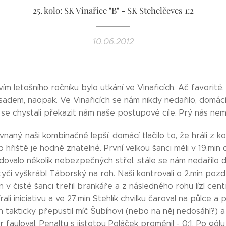
25. kolo: SK Vinařice "B" - SK Stehelčeves 1:2
10.06.2012
m letošního ročníku bylo utkání ve Vinařicích. Ač favorité,
dem, naopak. Ve Vinařicích se nám nikdy nedařilo, domácí 
se chystali překazit nám naše postupové cíle. Prý nás nemaj
naný, naši kombinačně lepší, domácí tlačilo to, že hráli z k
 hřiště je hodně znatelné. První velkou šanci měli v 19.min
valo několik nebezpečných střel, stále se nám nedařilo 
tyči vyškrábl Táborský na roh. Naši kontrovali o 2.min pozd
en v čisté šanci trefil brankáře a z následného rohu lízl cen
i iniciativu a ve 27.min Stehlík chvilku čaroval na půlce a p
 takticky přepustil míč Šubínovi (nebo na něj nedosáhl?) a 
 fauloval. Penaltu s jistotou Poláček proměnil - 0:1. Po gó