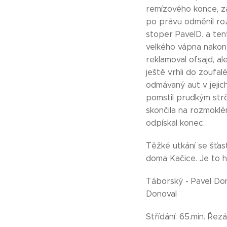
remízového konce, za
po právu odměnil rozh
stoper PavelD. a ten
velkého vápna nakone
reklamoval ofsajd, a
ještě vrhli do zoufal
odmávaný aut v jejic
pomstil prudkým strč
skončila na rozmoklé
odpískal konec.
Těžké utkání se šťas
doma Kačice. Je to 
Táborský - Pavel Dono
Donoval
Střídání: 65.min. Řez