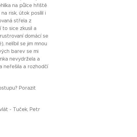
líka na půlce hřiště
 risk, útok posílil i
ovaná střela z
o sice zkusil a
frustrovaní domácí se
, nelíbil se jim mnou
vých barev se mi
ánka nevydržela a
a neřešila a rozhodčí
ostupu? Porazit
vlát - Tuček, Petr