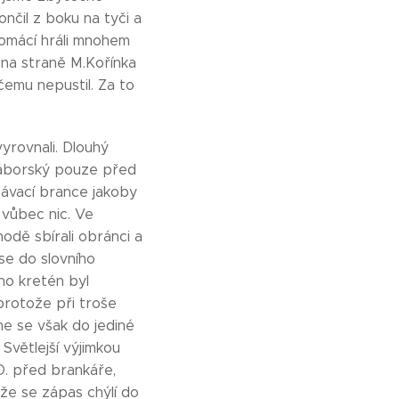
nčil z boku na tyči a
omácí hráli mnohem
 na straně M.Kořínka
čemu nepustil. Za to
yrovnali. Dlouhý
 Táborský pouze před
vnávací brance jakoby
 vůbec nic. Ve
dě sbírali obránci a
se do slovního
ho kretén byl
protože při troše
sme se však do jediné
Světlejší výjimkou
D. před brankáře,
 že se zápas chýlí do