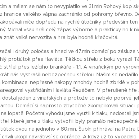
ím a málem se nám to nevyplatilo ve 31.min Rohový kop sko
 z hranice velkého vápna zachránilo od pohromy břevno. D
nakopávali míče dopředu na rychlé útočníky, především ten
. Michal však hrál celý zápas výborně a prakticky ho k ni
a znát velká nervozita a hra byla hodně křečovitá.
al i druhý poločas a hned ve 47.min domácí po zásluze v
chlý protiútok přes Havláta. Těžkou střelu z boku vyrazil
č střílel přes ležícího brankáře - 1:1. A vinařickým po vyro
likrát nás vystrašili nebezpečnou střelou. Našim se nedařilo
a kombinace, nepřesné nákopy mnohdy hodně zbrklé v poho
zareagoval vystřídáním Havláta Řezáčem. V přerušené hře 
m dostal jeden z vinařských a protože to nebylo poprvé, je
tou. Domácí si naprosto zbytečně zkomplikovali situaci, 
i na lopatě. Početní výhodu jsme využili k tlaku, nedostali j
třel, které jsme z tlaku vytvořili byly pramálo nebezpečné. 
tiútok dvou na jednoho v 80.min. Šubín přihrával na Petra 
chvíli ukopl navrátivší se obránce. A když už to vypadalo,