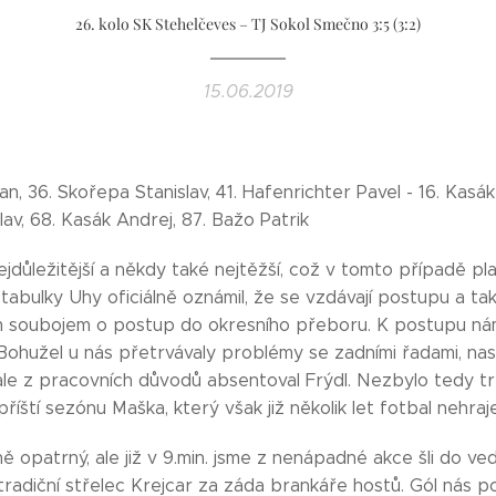
26. kolo SK Stehelčeves – TJ Sokol Smečno 3:5 (3:2)
15.06.2019
an, 36. Skořepa Stanislav, 41. Hafenrichter Pavel - 16. Kasá
av, 68. Kasák Andrej, 87. Bažo Patrik
jdůležitější a někdy také nejtěžší, což v tomto případě pla
tabulky Uhy oficiálně oznámil, že se vzdávají postupu a ta
soubojem o postup do okresního přeboru. K postupu nám 
 Bohužel u nás přetrvávaly problémy se zadními řadami, nas
ale z pracovních důvodů absentoval Frýdl. Nezbylo tedy t
říští sezónu Maška, který však již několik let fotbal nehraj
 opatrný, ale již v 9.min. jsme z nenápadné akce šli do ve
etradiční střelec Krejcar za záda brankáře hostů. Gól nás 