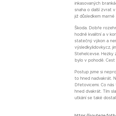
inkasovaných brankác
snaha o další zvrat v
již důsledkem marné 
Škoda. Dobře rozehra
hodně kvalitní a v ko
statečný výkon a nen
výsledky.lidovky.cz, 
Stehelcevse. Hezky 
bylo v pohodě. Cest 
Postup jsme si nepro
to hned nadvakrát. 
Dřetovicemi. Co nás t
hned dvakrát. Tím sl
utkání se také dosta
https://souteze.fo