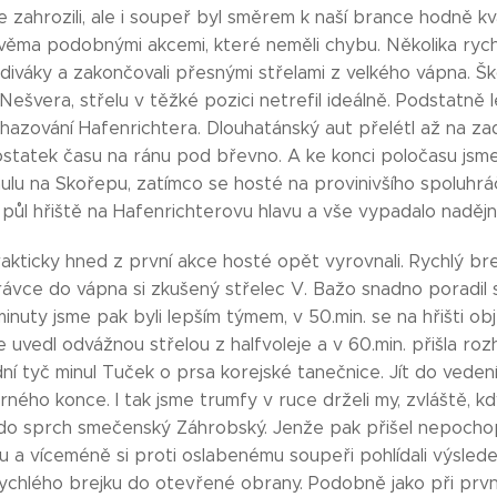
e zahrozili, ale i soupeř byl směrem k naší brance hodně kv
dvěma podobnými akcemi, které neměli chybu. Několika rych
y diváky a zakončovali přesnými střelami z velkého vápna. Š
ešvera, střelu v těžké pozici netrefil ideálně. Podstatně l
hazování Hafenrichtera. Dlouhatánský aut přelétl až na zad
ostatek času na ránu pod břevno. A ke konci poločasu jsme
lu na Skořepu, zatímco se hosté na provinivšího spoluhráč
 půl hřiště na Hafenrichterovu hlavu a vše vypadalo nadějn
akticky hned z první akce hosté opět vyrovnali. Rychlý br
hrávce do vápna si zkušený střelec V. Bažo snadno poradil
nuty jsme pak byli lepším týmem, v 50.min. se na hřišti obj
uvedl odvážnou střelou z halfvoleje a v 60.min. přišla rozh
ní tyč minul Tuček o prsa korejské tanečnice. Jít do veden
ného konce. I tak jsme trumfy v ruce drželi my, zvláště, kdy
do sprch smečenský Záhrobský. Jenže pak přišel nepochop
 a víceméně si proti oslabenému soupeři pohlídali výsledek,
ychlého brejku do otevřené obrany. Podobně jako při prv