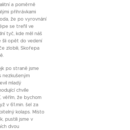
alitní a poměrně
lými přihrávkami
koda, že po vyrovnání
épe se trefil ve
ní tyč, kde měl náš
 šli opět do vedení
e zlobili, Skořepa
ě.
ejk po straně jsme
 s nezkušeným
evil mladý
odující chvíle
í, věřím, že bychom
ž v 61.min. šel za
itelný kolaps. Místo
 pustili jsme v
ních dvou