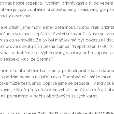
h nás hosté rozebrali rychlými přihrávkami a šli do veden
 utkání již byla zoufalá a křečovitá, pátý inkasovaný gól p
snahy o srovnání.
né utkání jsme mohli a měli dotáhnout. Nutno však přiznat
nečném srovnání i lepší a vítězství si zasloužil. Naši i ve sl
í za co se stydět. Že to byl mač jak má být dokazuje i disl
jinak úrovní diskutujících pěkná žumpa: "Nepřihlášen 17.06. > 
zapas o druhé místo. Vyhecovany, s nábojem. Po zápase js
a respekt, kluci ze Stehna."
hráli v tomto utkání, ten jsme si prohráli prohrou se slab
Na podzim doma a na jaře u nich. Podobně nás může mrzet 
aké může těšit, snad poprvé jsme se prosadili i v individuál
avným je Skořepa, s náskokem vyhrál soutěž střelců a žlut
l na první místo v počtu obdržených žlutých karet.
tbal.cz/zapasy/zapas/042c3522-eb5e-4359-bd9a-6040985