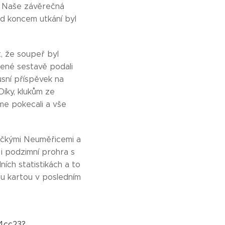
í. Naše závěrečná
řed koncem utkání byl
, že soupeř byl
epené sestavě podali
usní příspěvek na
Díky, klukům ze
me pokecali a vše
oučkými Neuměřicemi a
i podzimní prohra s
ních statistikách a to
ou kartou v posledním
4cc23?