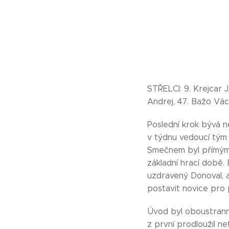
STŘELCI: 9. Krejcar J
Andrej, 47. Bažo Václ
Poslední krok bývá ne
v týdnu vedoucí tým 
Smečnem byl přímým 
základní hrací době.
uzdravený Donoval, 
postavit novice pro p
Úvod byl oboustranně
z první prodloužil n