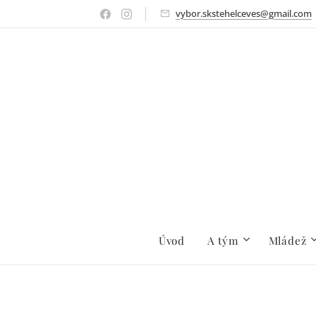
vybor.skstehelceves@gmail.com
Úvod
A tým
Mládež