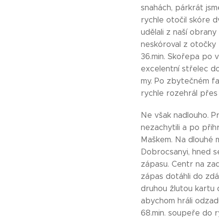
snahách, párkrát jsm
rychle otočil skóre 
udělali z naší obran
neskóroval z otočky N
36.min. Skořepa po v
excelentní střelec d
my. Po zbytečném fau
rychle rozehrál přes
Ne však nadlouho. Pr
nezachytili a po při
Maškem. Na dlouhé mi
Dobrocsanyi, hned se 
zápasu. Centr na zad
zápas dotáhli do zdár
druhou žlutou kartu 
abychom hráli odzadu
68.min. soupeře do r