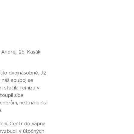
k Andrej, 25. Kasák
tilo dvojnásobně. Již
k náš souboj se
stačila remíza v
toupil sice
renérům, než na beka
e.
dení. Centr do vápna
povzbudil v útočných