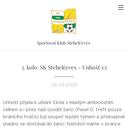
Sportovní klub Stehelčeves
3. kolo: SK Stehelčeves - Unhošť 1:1
05.09.2009
Unhošť přijela k utkání 3.kola s mladým ambiciózním
celkem a i přez naší úvodní šanci (Pavel D. trefil pouze
bránícího hráče) byl soupeř lepším týmem a překvapivě
snadno se dostával do šancí. Naštěstí máme v brance