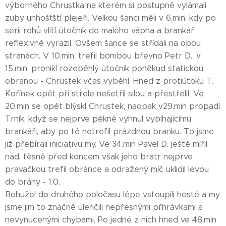
výborného Chrustka na kterém si postupně vylámali
zuby unhošťští plejeři. Velkou šanci měli v 6.min. kdy po
sérii rohů vlítl útočník do malého vápna a brankář
reflexivně vyrazil. Ovšem šance se střídali na obou
stranách. V 10.min. trefil bombou břevno Petr D., v
15.min. pronikl rozeběhlý útočník poněkud statickou
obranou - Chrustek včas vyběhl. Hned z protiútoku T.
Kořínek opět při střele nešetřil silou a přestřelil. Ve
20.min se opět blýskl Chrustek, naopak v29.min propadl
Trník, když se nejprve pěkně vyhnul vybíhajícímu
brankáři, aby po té netrefil prázdnou branku. To jsme
již přebírali iniciativu my. Ve 34.min Pavel D. ještě mířil
nad, těsně před koncem však jeho bratr nejprve
pravačkou trefil obránce a odražený míč uklidil levou
do brány - 1:0.
Bohužel do druhého poločasu lépe vstoupili hosté a my
jsme jim to značně ulehčili nepřesnými přhrávkami a
nevynucenými chybami. Po jedné z nich hned ve 48.min