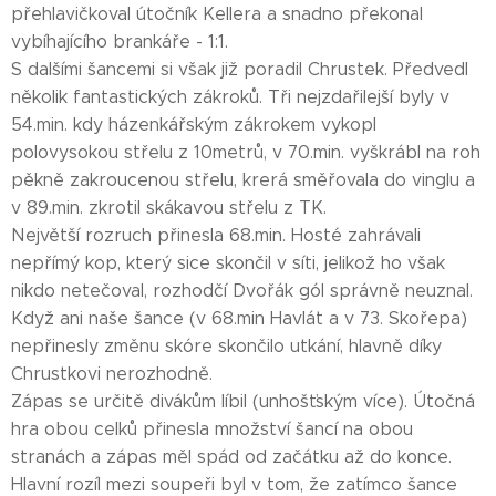
přehlavičkoval útočník Kellera a snadno překonal
vybíhajícího brankáře - 1:1.
S dalšími šancemi si však již poradil Chrustek. Předvedl
několik fantastických zákroků. Tři nejzdařilejší byly v
54.min. kdy házenkářským zákrokem vykopl
polovysokou střelu z 10metrů, v 70.min. vyškrábl na roh
pěkně zakroucenou střelu, krerá směřovala do vinglu a
v 89.min. zkrotil skákavou střelu z TK.
Největší rozruch přinesla 68.min. Hosté zahrávali
nepřímý kop, který sice skončil v síti, jelikož ho však
nikdo netečoval, rozhodčí Dvořák gól správně neuznal.
Když ani naše šance (v 68.min Havlát a v 73. Skořepa)
nepřinesly změnu skóre skončilo utkání, hlavně díky
Chrustkovi nerozhodně.
Zápas se určitě divákům líbil (unhošťským více). Útočná
hra obou celků přinesla množství šancí na obou
stranách a zápas měl spád od začátku až do konce.
Hlavní rozíl mezi soupeři byl v tom, že zatímco šance