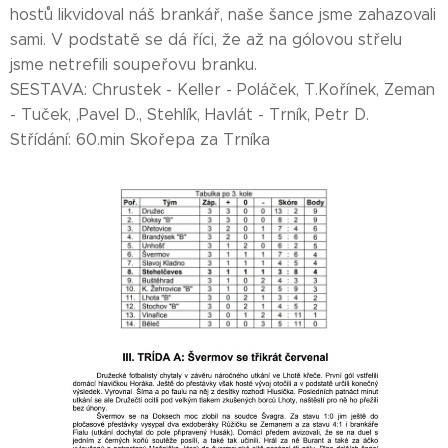
hostů likvidoval náš brankář, naše šance jsme zahazovali
sami. V podstatě se dá říci, že až na gólovou střelu
jsme netrefili soupeřovu branku.
SESTAVA: Chrustek - Keller - Poláček, T.Kořínek, Zeman
- Tuček, ,Pavel D., Stehlík, Havlát - Trník, Petr D.
Střídání: 60.min Skořepa za Trníka