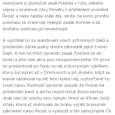
nesmyslně a zbytečně skolil Poláčka v rohu velkého
vápna u brankové čáry. Penaltu s přehledem proměnil
Řezáč a naše naděje stále žila. Jenže, na konci prvního
poločasu se zranil náš nejlepší zadák Kořínek a do
druhého poločasu již nenastoupil.
A vystřídal ho za skandování všech přítomných žáků a
především žaček jediný dnešní náhradník jejich trenér
Dejm. A ten na hřišti opravdu zaujal. Postavil se do
útoku a jeho dvě akce jsou nezapomenutelné. Při první
se presentoval po faulu na něj srdceryvným výkřikem,
který byl slyšet až v Dřetovicích a při druhém, když se
marně natahoval na míč letící kolem něj, rozhořčeně ho
srazil rukou. Rozhodčí správně usoudil, že fotbal má
především bavit a ani ho nepotrestal žlutou kartou.
Jinak nám do smíchu moc nebylo. Hned ve 49.min. totiž
střelu, která již směřovala do brány vytáhl bravurním
zákrokem rukou Řezáč a vysloužil si tím samozřejmě ČK