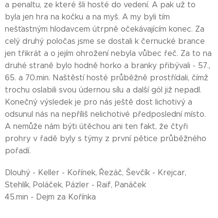
a penaltu, ze které šli hosté do vedení. A pak už to
byla jen hra na kočku a na myš. A my byli tím
nešťastným hlodavcem útrpně očekávajícím konec. Za
celý druhý poločas jsme se dostali k černucké brance
jen třikrát a o jejím ohrožení nebyla vůbec řeč. Za to na
druhé straně bylo hodně horko a branky přibývali - 57.,
65. a 70.min. Naštěstí hosté průběžně prostřídali, čímž
trochu oslabili svou údernou sílu a další gól již nepadl.
Konečný výsledek je pro nás ještě dost lichotivý a
odsunul nás na nepříliš nelichotivé předposlední místo.
A nemůže nám býti útěchou ani ten fakt, že čtyři
prohry v řadě byly s týmy z první pětice průběžného
pořadí.
Dlouhý - Keller - Kořínek, Řezáč, Ševčík - Krejcar,
Stehlík, Poláček, Pázler - Raif, Panáček
45.min - Dejm za Kořínka