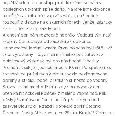
největší adept na postup, proti kterému se nám v
posledních utkáních spíše dařilo. Na jaře jsme dokonce
na půdě favorita překvapivě zvítězili, což hodně
rozbouřilo diskuse na diskusních fórech. Jenže, zázraky
se sice dějí, ale ne každý den.
A dnešní den nám rozhodně nepřálo. Vedoucí tým naší
skupiny Černuc byla od začátku až do konce
jednoznačně lepším týmem. První poločas byl ještě jakž
takž vyrovnaný, i když měli minimálně pět tutovek a
poločasový výsledek byl pro nás hodně lichotivý.
Proměnili však jen jedinou hned v 10.min. Po špatné naší
rozehrávce přišel rychlý protiútok do nezformované
obrany a střelou podél brankáře šli hosté do vedení.
Srovnat jsme mohli v 15.min., když polovysoký centr
Stehlíka hlavičkoval Poláček z malého vápna nad. Pak
přišly již zmiňované šance hostů, při kterých buď
zaskvěl Dlouhý, či je zazdili poněkud zbrklí útočníci
Černuce. Naši ještě srovnali ve 29.min. Brankář Černuce