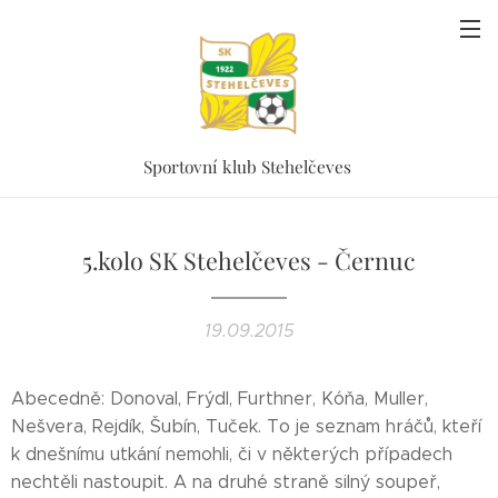
Sportovní klub Stehelčeves
5.kolo SK Stehelčeves - Černuc
19.09.2015
Abecedně: Donoval, Frýdl, Furthner, Kóňa, Muller,
Nešvera, Rejdík, Šubín, Tuček. To je seznam hráčů, kteří
k dnešnímu utkání nemohli, či v některých případech
nechtěli nastoupit. A na druhé straně silný soupeř,