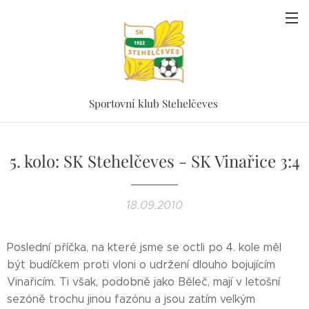
Sportovní klub Stehelčeves
5. kolo: SK Stehelčeves - SK Vinařice 3:4
18.09.2010
Poslední příčka, na které jsme se octli po 4. kole měl
být budíčkem proti vloni o udržení dlouho bojujícím
Vinařicím. Ti však, podobně jako Běleč, mají v letošní
sezóně trochu jinou fazónu a jsou zatím velkým