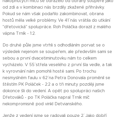
nakopnutých míčů se odráželo od obrany soupeře jako
od zdi a v kombinaci nás brzdily zkažené přihrávky.
Pokud se nám však podařilo zakombinovat, obrana
hostů měla velké problémy. Ve 41´ nás vrátila do utkání
"dřetovická" spolupráce. Roh Poláčka dorazil z malého
vápna Trník - 1:2.
Do druhé půle jsme vtrhli s odhodláním porvat se o
výsledek nejenom se soupeřem, ale především sami se
sebou a první dvacetiminutovku nám to celkem
vycházelo. V 55´ střela veselého z první šla vedle, a tak
k vyrovnání nám pomohli hosté sami. Po trochu
nesmyslném faulu v 62´ na Petra Donovala proměnil se
štěstím PK Poláček - 2:2 a o tři minuty později jsme
dokonce šli do vedení. A opět po spolupráci našich
Dřetováků - po TK Poláčka napral Trník míč
nekompromisně pod vinkl Detvianského.
Jenže z vedení jsme se radovali pouze 2´. Jako dobří