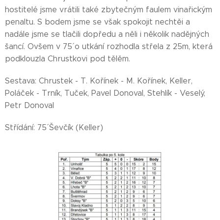
hostitelé jsme vrátili také zbytečným faulem vinařickým
penaltu. S bodem jsme se však spokojit nechtěi a
nadále jsme se tlačili dopředu a něli i několik nadějných
šancí. Ovšem v 75´ o utkání rozhodla střela z 25m, která
podklouzla Chrustkovi pod tělěm.
Sestava: Chrustek - T. Kořínek - M. Kořínek, Keller,
Poláček - Trník, Tuček, Pavel Donoval, Stehlík - Veselý,
Petr Donoval
Střídání: 75´ Ševčík (Keller)