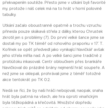
překvapením soutěže. Přesto jsme v utkání byli favorité
my, protože i náš celek má na to hrát v horní polovině
tabulky.
Utkání začalo oboustranně opatrně a trochu vzruchu
přinesla pouze skákavá střela z dálky, kterou Chrustek
zkrotil jen s problémy (7´). Do první velké šance jsme se
dostali my po TK téměř od rohového praporku v 17´. T.
Kořínek se opět předvedl jako vynikající hlavičkář avšak
jeho střela mířila nad. A po velké šanci jsme tradičně z
protiútoku inkasovali. Centr obloučkem přes brankáře
hlavičkoval do prázdné brány nejmenší hráč soupeře. A
než jsme se oklepali, prohrávali jsme z téměř totožné
akce tentokrát po TK 0:2.
Nedá se říci, že by naši hráči nebojovali, naopak, snaha
hrát byla patrná na všech, ale hra oproti vinařickým
byla těžkopádná a křečovitá. Množství dopředu