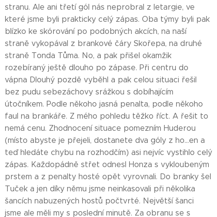
stranu. Ale ani třetí gól nás neprobral z letargie, ve
které jsme byli prakticky celý zápas. Oba týmy byli pak
blízko ke skórování po podobných akcích, na naší
straně vykopával z brankové čáry Skořepa, na druhé
straně Tonda Tůma. No, a pak přišel okamžik
rozebíraný ještě dlouho po zápase. Při centru do
vápna Dlouhý pozdě vyběhl a pak celou situaci řešil
bez pudu sebezáchovy srážkou s dobíhajícím
útočníkem. Podle někoho jasná penalta, podle někoho
faul na brankáře. Z mého pohledu těžko říct. A řešit to
nemá cenu. Zhodnocení situace pomezním Huderou
(místo abyste je přejeli, dostanete dva góly z ho...en a
teď hledáte chybu na rozhodčím) asi nejvíc vystihlo celý
zápas. Každopádně střet odnesl Honza s vykloubeným
prstem a z penalty hosté opět vyrovnali. Do branky šel
Tuček a jen díky němu jsme neinkasovali při několika
šancích nabuzených hostů počtvrté. Největší šanci
jsme ale měli my s poslední minutě. Za obranu se s