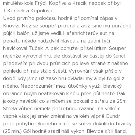
minulého kola Frýdl, Kopřiva a Kracík, naopak přibyli
T.Kořínek a Kopolovič.
Úvod prvního poločasu hodně připomínal zápas v
Knovízi. Než se soupeř probral a aniž jsme mu pořádně
půjčili balón, už jsme vedli. Hafenrichterův aut na
penaltu někdo nadzdvihl hlavou a na zadní tyči
hlavičkoval Tuček. A pak bohužel přišel útlum. Soupeř
nejenže vyrovnal hru, ale dostával se častěji do šancí,
především při dvou průnicích po levé straně z našeho
pohledu při nás stálo štěstí. Vyrovnání však přišlo v
době, kdy jsme už zase hru ovládali my a byl to gól z
ničeho. Nedorozumění mezi útočníky využil blevický
obránce nikým neatakován k sólu přes půl hřiště. Pak
jakoby nevěděl co s míčem se pokusil o střelu ze 25m.
Střela vůbec neměla potřebnou razanci, na velkém
vápně však její směr změnil na velkém vápně Dundr
proti pohybu Dlouhého a míč se sotva dokulil do branky
(25.min.) Gól hodně srazil náš výkon. Blevice cítili šanci,