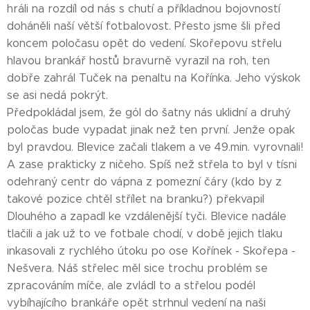
hráli na rozdíl od nás s chutí a příkladnou bojovností
doháněli naší větší fotbalovost. Přesto jsme šli před
koncem poločasu opět do vedení. Skořepovu střelu
hlavou brankář hostů bravurně vyrazil na roh, ten
dobře zahrál Tuček na penaltu na Kořínka. Jeho výskok
se asi nedá pokrýt.
Předpokládal jsem, že gól do šatny nás uklidní a druhý
poločas bude vypadat jinak než ten první. Jenže opak
byl pravdou. Blevice začali tlakem a ve 49.min. vyrovnali!
A zase prakticky z ničeho. Spíš než střela to byl v tísni
odehraný centr do vápna z pomezní čáry (kdo by z
takové pozice chtěl střílet na branku?) překvapil
Dlouhého a zapadl ke vzdálenější tyči. Blevice nadále
tlačili a jak už to ve fotbale chodí, v době jejich tlaku
inkasovali z rychlého útoku po ose Kořínek - Skořepa -
Nešvera. Náš střelec měl sice trochu problém se
zpracováním míče, ale zvládl to a střelou podél
vybíhajícího brankáře opět strhnul vedení na naši