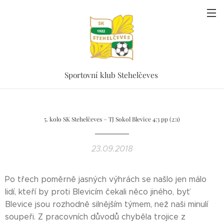
Sportovní klub Stehelčeves
5. kolo SK Stehelčeves – TJ Sokol Blevice 4:3 pp (2:1)
23.09.2018
Po třech poměrně jasných výhrách se našlo jen málo
lidí, kteří by proti Blevicím čekali něco jiného, byť
Blevice jsou rozhodně silnějším týmem, než naši minulí
soupeři. Z pracovních důvodů chyběla trojice z