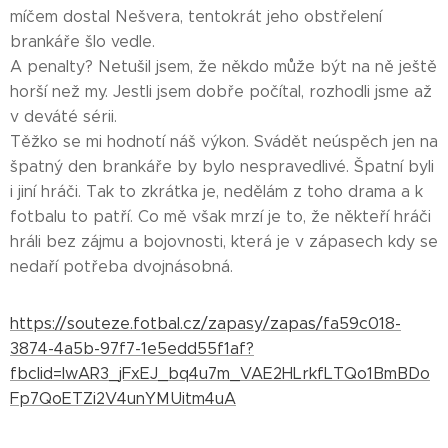
míčem dostal Nešvera, tentokrát jeho obstřelení
brankáře šlo vedle.
A penalty? Netušil jsem, že někdo může být na ně ještě
horší než my. Jestli jsem dobře počítal, rozhodli jsme až
v deváté sérii.
Těžko se mi hodnotí náš výkon. Svádět neúspěch jen na
špatný den brankáře by bylo nespravedlivé. Špatní byli
i jiní hráči. Tak to zkrátka je, nedělám z toho drama a k
fotbalu to patří. Co mě však mrzí je to, že někteří hráči
hráli bez zájmu a bojovnosti, která je v zápasech kdy se
nedaří potřeba dvojnásobná.
https://souteze.fotbal.cz/zapasy/zapas/fa59c018-
3874-4a5b-97f7-1e5edd55f1af?
fbclid=IwAR3_jFxEJ_bq4u7m_VAE2HLrkfLTQo1BmBDo
Fp7QoETZi2V4unYMUitm4uA