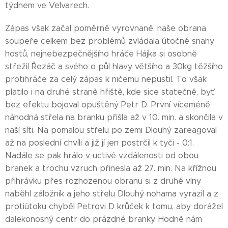
týdnem ve Velvarech.
Zápas však začal poměrně vyrovnaně, naše obrana
soupeře celkem bez problémů zvládala útočné snahy
hostů, nejnebezpečnějšího hráče Hájka si osobně
střežil Řezáč a svého o půl hlavy většího a 30kg těžšího
protihráče za celý zápas k ničemu nepustil. To však
platilo i na druhé straně hřiště, kde sice statečně, byť
bez efektu bojoval opuštěný Petr D. První víceméně
náhodná střela na branku přišla až v 10. min. a skončila v
naší síti. Na pomalou střelu po zemi Dlouhý zareagoval
až na poslední chvíli a již jí jen postrčil k tyči - 0:1.
Nadále se pak hrálo v uctivé vzdálenosti od obou
branek a trochu vzruch přinesla až 27. min. Na křížnou
přihrávku přes rozhozenou obranu si z druhé vlny
naběhl záložník a jeho střelu Dlouhý nohama vyrazil a z
protiútoku chyběl Petrovi D krůček k tomu, aby dorážel
dalekonosný centr do prázdné branky. Hodně nám