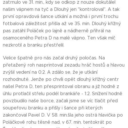
zatrnulo ve 31. min., kdy se odkop z nouze dokutálel
našim vápnem na tyč a Dlouhý jen "kontroloval". A tak
první opravdová šance utkání a možná i první trochu
fotbalová záležitost přišla až ve 35. min. Dlouhý křížný
pas zatáhl Poláček po lajně a nádherně přihrál na
osamoceného Petra D na malé vápno. Ten však míč
nezkrotil a branku přestřelil.
Velice špatně pro nás začal druhý poločas. Na
přetažený roh nasprintoval zezadu hráč hostů a hlavou
zvýšil vedení na 0:2. A zdálo se, že je utkání
rozhodnuté. Jenže po chvíli opět dlouhý křížný centr
našel Petra D, ten přesprintoval obranu a již hodně z
úhlu protlačil střelu podél brankáře - 1:2. Snížení hodně
povzbudilo naše borce, začali jsme se víc tlačit před
soupeřovu branku a přišly i šance při kterých
zakončoval Pavel D. V 58. min.šla jeho ostrá hlavička po
Poláčkově rohu těsně nad, v 67. min. tentokrát po