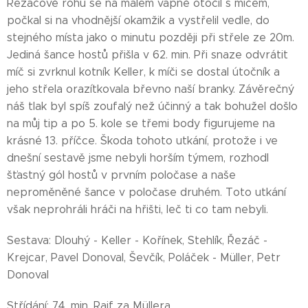
Řezáčově rohu se na malém vápně otočil s míčem,
počkal si na vhodnější okamžik a vystřelil vedle, do
stejného místa jako o minutu později při střele ze 20m.
Jediná šance hostů přišla v 62. min. Při snaze odvrátit
míč si zvrknul kotník Keller, k míči se dostal útočník a
jeho střela orazítkovala břevno naší branky. Závěrečný
náš tlak byl spíš zoufalý než účinný a tak bohužel došlo
na můj tip a po 5. kole se třemi body figurujeme na
krásné 13. příčce. Škoda tohoto utkání, protože i ve
dnešní sestavě jsme nebyli horším týmem, rozhodl
šťastný gól hostů v prvním poločase a naše
neproměněné šance v poločase druhém. Toto utkání
však neprohráli hráči na hřišti, leč ti co tam nebyli.
Sestava: Dlouhý - Keller - Kořínek, Stehlík, Řezáč -
Krejcar, Pavel Donoval, Ševčík, Poláček - Müller, Petr
Donoval
Střídání: 74. min. Raif za Müllera