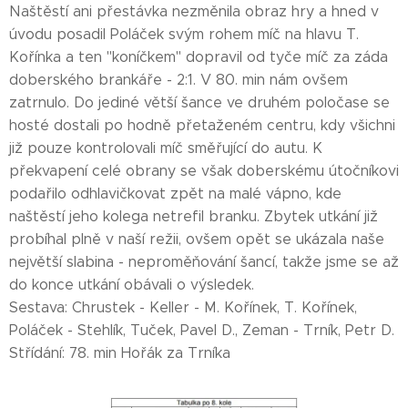
Naštěstí ani přestávka nezměnila obraz hry a hned v
úvodu posadil Poláček svým rohem míč na hlavu T.
Kořínka a ten "koníčkem" dopravil od tyče míč za záda
doberského brankáře - 2:1. V 80. min nám ovšem
zatrnulo. Do jediné větší šance ve druhém poločase se
hosté dostali po hodně přetaženém centru, kdy všichni
již pouze kontrolovali míč směřující do autu. K
překvapení celé obrany se však doberskému útočníkovi
podařilo odhlavičkovat zpět na malé vápno, kde
naštěstí jeho kolega netrefil branku. Zbytek utkání již
probíhal plně v naší režii, ovšem opět se ukázala naše
největší slabina - neproměňování šancí, takže jsme se až
do konce utkání obávali o výsledek.
Sestava: Chrustek - Keller - M. Kořínek, T. Kořínek,
Poláček - Stehlík, Tuček, Pavel D., Zeman - Trník, Petr D.
Střídání: 78. min Hořák za Trníka