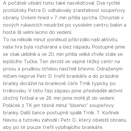
A počátek utkání tomu také nasvědčoval. Dva rychlé
protiútoky Petra D. odhalovaly zranitelnost soupeřovy
obrany. Ovšem hned v 7. min přišla sprcha. Chrustek v
nových rukavicích neudržel po vysokém centru balón a
hosté šli velmi lacino do vedení.
To na několik minut poněkud přibrzdilo naší aktivitu,
naše hra byla rozháraná a bez nápadu. Postupně jsme
se však uklidnili a ve 20. min přišla velká chvíle stále se
lepšícího Tučka. Ten zkrotil ve vápně těžký centr na
prsou a prudkou střelou nastřelil břevno. Odraženým
míčem nejprve Petr D. trefil brankáře a do prázdné
branky dorážel na brankové čáře Trník typicky po
trníkovsku. V této fázi zápasu jsme předváděli aktivní
útočný fotbal a ve 26. min jsme mohli jít do vedení.
Poláček z TK jen těsně minul "šibenici" soupeřovy
branky. Další šance postupně spálili Trník, T. Kořínek
hlavou a tutovku zahodil i Petr D., který obelstil obranu,
aby po té pouze trefil vybíhajícího brankáře.