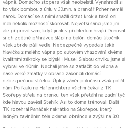
vápně. Domácího stopera však neobelstil. Vynahradil si
to však bombou z úhlu v 32.min. a brankář Pcher neměl
nárok. Domácí se s námi snažili držet krok a také oni
měli několik možností skórovat. Největší šanci jsme jim
ale připravili sami, když jinak s přehledem hrající Donoval
si při zpětné přihrávce šlápl na balón, domácí útočník
však zbrkle pálil vedle. Nebezpečně vypadala také
hlavička z malého vápna po autovém vhazování, dvěma
kvalitními zákroky se blýskl i Musel. Slabou chvilku jsme si
vybrali ve 40min. Nechali jsme se zatlačit do vápna a
naše velké zmatky v obraně zakončili domácí
nebezpečnou střelou. Úplný závěr poločasu však patřil
nám. Po faulu na Hafenrichtera všichni čekali z TK
Skořepy střelu na branku, ten však přetáhl na zadní tyč
kde hlavou zavěsil Stehlík. Asi to doma trénovali. Další
TK rozehrál Panáček nakrátko na Skořepou který
ladným zavlněním těla oklamal obránce a zvýšil na 3:0