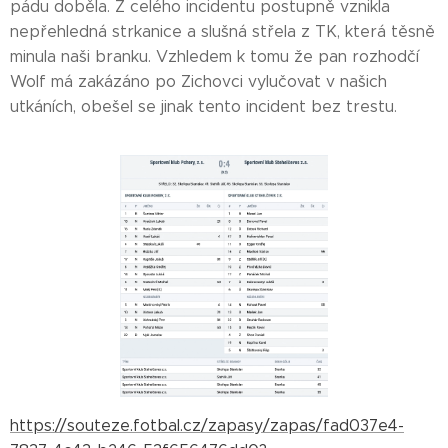
pádu doběla. Z celého incidentu postupně vznikla
nepřehledná strkanice a slušná střela z TK, která těsně
minula naši branku. Vzhledem k tomu že pan rozhodčí
Wolf má zakázáno po Zichovci vylučovat v našich
utkáních, obešel se jinak tento incident bez trestu.
https://souteze.fotbal.cz/zapasy/zapas/fad037e4-