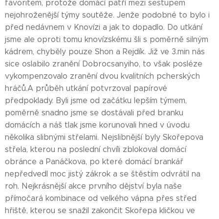
favoritem, protože domácí patří mezi sestupem
nejohroženější týmy soutěže. Jenže podobné to bylo i
před nedávnem v Knovízi a jak to dopadlo. Do utkání
jsme ale oproti tomu knovízskému šli s poměrně silným
kádrem, chyběly pouze Shon a Rejdík. Již ve 3.min nás
sice oslabilo zranění Dobrocsanyiho, to však posléze
vykompenzovalo zranění dvou kvalitních pcherských
hráčů.A průběh utkání potvrzoval papírové
předpoklady. Byli jsme od začátku lepším týmem,
poměrně snadno jsme se dostávali před branku
domácích a náš tlak jsme korunovali hned v úvodu
několika slibnými střelami. Nejslibnější byly Skořepova
střela, kterou na poslední chvíli zblokoval domácí
obránce a Panáčkova, po které domácí brankář
nepředvedl moc jistý zákrok a se štěstím odvrátil na
roh. Nejkrásnější akce prvního dějství byla naše
přímočará kombinace od velkého vápna přes střed
hřiště, kterou se snažil zakončit Skořepa kličkou ve