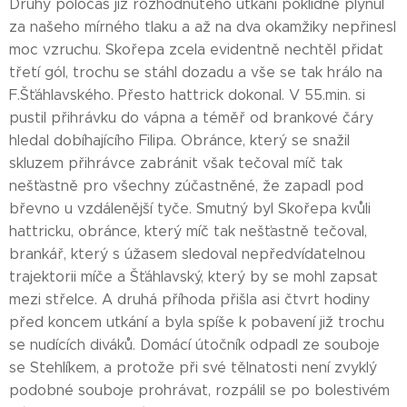
Druhý poločas již rozhodnutého utkání poklidně plynul
za našeho mírného tlaku a až na dva okamžiky nepřinesl
moc vzruchu. Skořepa zcela evidentně nechtěl přidat
třetí gól, trochu se stáhl dozadu a vše se tak hrálo na
F.Šťáhlavského. Přesto hattrick dokonal. V 55.min. si
pustil přihrávku do vápna a téměř od brankové čáry
hledal dobíhajícího Filipa. Obránce, který se snažil
skluzem přihrávce zabránit však tečoval míč tak
nešťastně pro všechny zúčastněné, že zapadl pod
břevno u vzdálenější tyče. Smutný byl Skořepa kvůli
hattricku, obránce, který míč tak nešťastně tečoval,
brankář, který s úžasem sledoval nepředvídatelnou
trajektorii míče a Šťáhlavský, který by se mohl zapsat
mezi střelce. A druhá příhoda přišla asi čtvrt hodiny
před koncem utkání a byla spíše k pobavení již trochu
se nudících diváků. Domácí útočník odpadl ze souboje
se Stehlíkem, a protože při své tělnatosti není zvyklý
podobné souboje prohrávat, rozpálil se po bolestivém