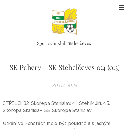
Sportovní klub Stehelčeves
SK Pchery – SK Stehelčeves 0:4 (0:3)
30.04.2023
STŘELCI: 32. Skořepa Stanislav, 41. Stehlík Jiří, 45.
Skořepa Stanislav, 55. Skořepa Stanislav
Utkání ve Pcherách mělo být poklidné a s jasným