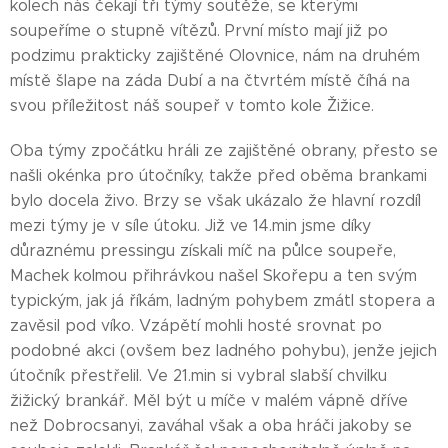
kolech nás čekají tři týmy soutěže, se kterými
soupeříme o stupně vítězů. První místo mají již po
podzimu prakticky zajištěné Olovnice, nám na druhém
místě šlape na záda Dubí a na čtvrtém místě číhá na
svou příležitost náš soupeř v tomto kole Žižice.
Oba týmy zpočátku hráli ze zajištěné obrany, přesto se
našli okénka pro útočníky, takže před oběma brankami
bylo docela živo. Brzy se však ukázalo že hlavní rozdíl
mezi týmy je v síle útoku. Již ve 14.min jsme díky
důraznému pressingu získali míč na půlce soupeře,
Machek kolmou přihrávkou našel Skořepu a ten svým
typickým, jak já říkám, ladným pohybem zmátl stopera a
zavěsil pod víko. Vzápětí mohli hosté srovnat po
podobné akci (ovšem bez ladného pohybu), jenže jejich
útočník přestřelil. Ve 21.min si vybral slabší chvilku
žižický brankář. Měl být u míče v malém vápně dříve
než Dobrocsanyi, zaváhal však a oba hráči jakoby se