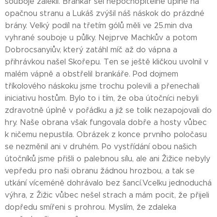
souboje zalekli. Brankář šel nepochopitelně úplně na
opačnou stranu a Lukáš zvýšil náš náskok do prázdné
brány. Velký podíl na třetím gólů měli ve 25.min dva
vyhrané souboje u půlky. Nejprve Machkův a potom
Dobrocsanyiův, který zatáhl míč až do vápna a
přihrávkou našel Skořepu. Ten se ještě kličkou uvolnil v
malém vápně a obstřelil brankáře. Pod dojmem
tříkolového náskoku jsme trochu polevili a přenechali
iniciativu hostům. Bylo to i tím, že oba útočníci nebyli
zdravotně úplně v pořádku a již se tolik nezapojovali do
hry. Naše obrana však fungovala dobře a hosty vůbec
k ničemu nepustila. Obrázek z konce prvního poločasu
se nezměnil ani v druhém. Po vystřídání obou našich
útočníků jsme přišli o palebnou sílu, ale ani Žižice nebyly
vepředu pro naši obranu žádnou hrozbou, a tak se
utkání víceméně dohrávalo bez šancí.Vcelku jednoduchá
výhra, z Žižic vůbec nešel strach a mám pocit, že přijeli
dopředu smířeni s prohrou. Myslím, že zdaleka