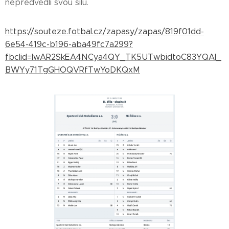
nepředvedli svou sílu.
https://souteze.fotbal.cz/zapasy/zapas/819f01dd-
6e54-419c-b196-aba49fc7a299?
fbclid=IwAR2SkEA4NCya4QY_TK5UTwbidtoC83YQAl_
BWYy71TgGHOQVRfTwYoDKQxM