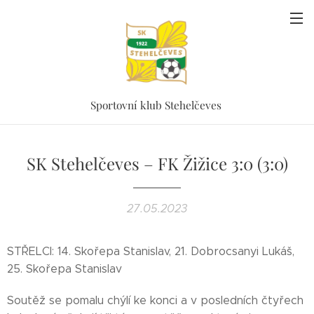
Sportovní klub Stehelčeves
SK Stehelčeves – FK Žižice 3:0 (3:0)
27.05.2023
STŘELCI: 14. Skořepa Stanislav, 21. Dobrocsanyi Lukáš,
25. Skořepa Stanislav
Soutěž se pomalu chýlí ke konci a v posledních čtyřech