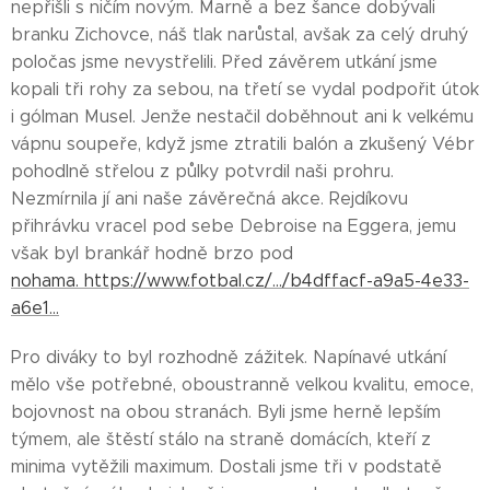
nepřišli s ničím novým. Marně a bez šance dobývali
branku Zichovce, náš tlak narůstal, avšak za celý druhý
poločas jsme nevystřelili. Před závěrem utkání jsme
kopali tři rohy za sebou, na třetí se vydal podpořit útok
i gólman Musel. Jenže nestačil doběhnout ani k velkému
vápnu soupeře, když jsme ztratili balón a zkušený Vébr
pohodlně střelou z půlky potvrdil naši prohru.
Nezmírnila jí ani naše závěrečná akce. Rejdíkovu
přihrávku vracel pod sebe Debroise na Eggera, jemu
však byl brankář hodně brzo pod
nohama. https://www.fotbal.cz/.../b4dffacf-a9a5-4e33-
a6e1...
Pro diváky to byl rozhodně zážitek. Napínavé utkání
mělo vše potřebné, oboustranně velkou kvalitu, emoce,
bojovnost na obou stranách. Byli jsme herně lepším
týmem, ale štěstí stálo na straně domácích, kteří z
minima vytěžili maximum. Dostali jsme tři v podstatě