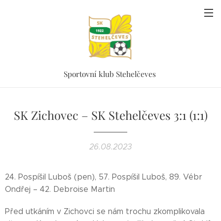
Sportovní klub Stehelčeves
SK Zichovec – SK Stehelčeves 3:1 (1:1)
26.08.2023
24. Pospíšil Luboš (pen), 57. Pospíšil Luboš, 89. Vébr
Ondřej – 42. Debroise Martin
Před utkáním v Zichovci se nám trochu zkomplikovala