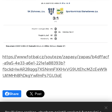
https://www.fotbal.cz/souteze/zapasy/zapas/b4dffacf
-a9a5-4e33-a6e1-221e1a88393b?
fbclid=IwAR28qgg7XSNnmFXKHxVG9UtEhcMZcEeW9i
UIi1MHh8PiDkgYwRmPs7GU3oE
Share