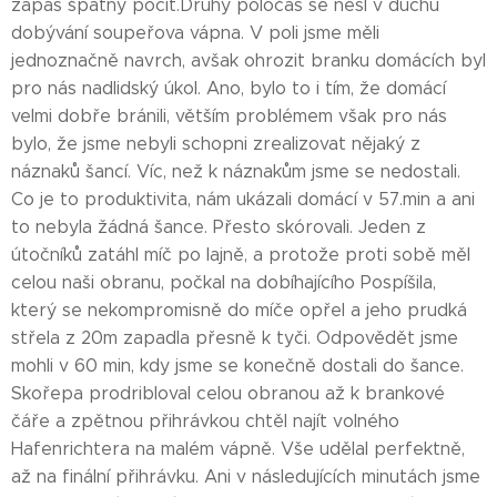
zápas špatný pocit.Druhý poločas se nesl v duchu
dobývání soupeřova vápna. V poli jsme měli
jednoznačně navrch, avšak ohrozit branku domácích byl
pro nás nadlidský úkol. Ano, bylo to i tím, že domácí
velmi dobře bránili, větším problémem však pro nás
bylo, že jsme nebyli schopni zrealizovat nějaký z
náznaků šancí. Víc, než k náznakům jsme se nedostali.
Co je to produktivita, nám ukázali domácí v 57.min a ani
to nebyla žádná šance. Přesto skórovali. Jeden z
útočníků zatáhl míč po lajně, a protože proti sobě měl
celou naši obranu, počkal na dobíhajícího Pospíšila,
který se nekompromisně do míče opřel a jeho prudká
střela z 20m zapadla přesně k tyči. Odpovědět jsme
mohli v 60 min, kdy jsme se konečně dostali do šance.
Skořepa prodribloval celou obranou až k brankové
čáře a zpětnou přihrávkou chtěl najít volného
Hafenrichtera na malém vápně. Vše udělal perfektně,
až na finální přihrávku. Ani v následujících minutách jsme