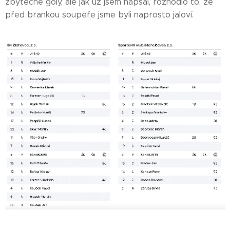
zbytečné góly, ale jak už jsem napsal, rozhodlo to, že
před brankou soupeře jsme byli naprosto jaloví.