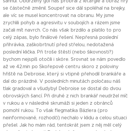
sáhnul. Obdržený gól nás probral z letargie a obraz hry
se částečně změnil. Soupeř sice dál spoléhal na brejky,
ale víc se musel koncentrovat na obranu. My jsme
zrychlili pohyb a agresivitu v soubojích a rázem jsme
začali mít navrch. Co nás však brzdilo a platilo to pro
celý zápas, bylo finálové řešení. Nepřesná poslední
přihrávka, zaškobrtnutí před střelou, nedotažená
poslední klička. Při troše štěstí (nebo šikovnosti?)
bychom nejspíš otočili i skóre. Srovnat se nám povedlo
až ve 42.min po Skořepově centru skoro z poloviny
hřiště na Debroise, který si vtipně přehodil brankáře a
dal do prázdné. V posledních minutách poločasu náš
tlak gradoval a všudybyl Debroise se dostal do dvou
obrovských šancí. Při druhé z nich brankář neudržel míč
v rukou a v následné skrumáži si jeden z obránců
pomohl rukou. To však flegmatika Bázlera (pro
neinformované, rozhodčí) nechalo v klidu a celou situaci
přešel. Jak ho mám rád, tentokrát jsem z něj měl celý