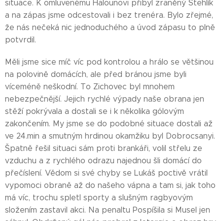
situace. K omluvenému Halounovi přibyl zraněný Stehlík
a na zápas jsme odcestovali i bez trenéra. Bylo zřejmé,
že nás nečeká nic jednoduchého a úvod zápasu to plně
potvrdil.
Měli jsme sice míč víc pod kontrolou a hrálo se většinou
na polovině domácích, ale před bránou jsme byli
víceméně neškodní. To Zichovec byl mnohem
nebezpečnější. Jejich rychlé výpady naše obrana jen
stěží pokrývala a dostali se i k několika gólovým
zakončením. My jsme se do podobné situace dostali až
ve 24.min a smutným hrdinou okamžiku byl Dobrocsanyi.
Špatně řešil situaci sám proti brankáři, volil střelu ze
vzduchu a z rychlého odrazu najednou šli domácí do
přečíslení. Vědom si své chyby se Lukáš poctivě vrátil
vypomoci obraně až do našeho vápna a tam si, jak toho
má víc, trochu spletl sporty a slušným ragbyovým
složením zastavil akci. Na penaltu Pospíšila si Musel jen