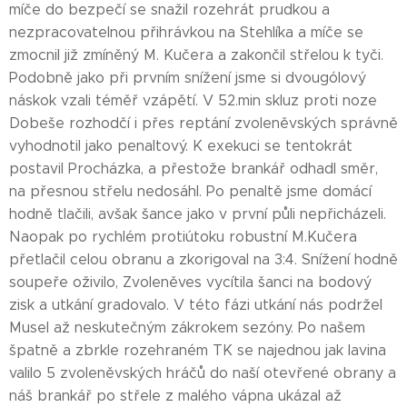
míče do bezpečí se snažil rozehrát prudkou a
nezpracovatelnou přihrávkou na Stehlíka a míče se
zmocnil již zmíněný M. Kučera a zakončil střelou k tyči.
Podobně jako při prvním snížení jsme si dvougólový
náskok vzali téměř vzápětí. V 52.min skluz proti noze
Dobeše rozhodčí i přes reptání zvoleněvských správně
vyhodnotil jako penaltový. K exekuci se tentokrát
postavil Procházka, a přestože brankář odhadl směr,
na přesnou střelu nedosáhl. Po penaltě jsme domácí
hodně tlačili, avšak šance jako v první půli nepřicházeli.
Naopak po rychlém protiútoku robustní M.Kučera
přetlačil celou obranu a zkorigoval na 3:4. Snížení hodně
soupeře oživilo, Zvoleněves vycítila šanci na bodový
zisk a utkání gradovalo. V této fázi utkání nás podržel
Musel až neskutečným zákrokem sezóny. Po našem
špatně a zbrkle rozehraném TK se najednou jak lavina
valilo 5 zvoleněvských hráčů do naší otevřené obrany a
náš brankář po střele z malého vápna ukázal až