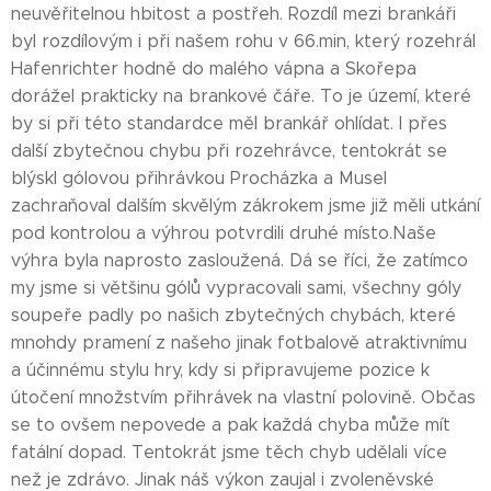
neuvěřitelnou hbitost a postřeh. Rozdíl mezi brankáři
byl rozdílovým i při našem rohu v 66.min, který rozehrál
Hafenrichter hodně do malého vápna a Skořepa
dorážel prakticky na brankové čáře. To je území, které
by si při této standardce měl brankář ohlídat. I přes
další zbytečnou chybu při rozehrávce, tentokrát se
blýskl gólovou přihrávkou Procházka a Musel
zachraňoval dalším skvělým zákrokem jsme již měli utkání
pod kontrolou a výhrou potvrdili druhé místo.Naše
výhra byla naprosto zasloužená. Dá se říci, že zatímco
my jsme si většinu gólů vypracovali sami, všechny góly
soupeře padly po našich zbytečných chybách, které
mnohdy pramení z našeho jinak fotbalově atraktivnímu
a účinnému stylu hry, kdy si připravujeme pozice k
útočení množstvím přihrávek na vlastní polovině. Občas
se to ovšem nepovede a pak každá chyba může mít
fatální dopad. Tentokrát jsme těch chyb udělali více
než je zdrávo. Jinak náš výkon zaujal i zvoleněvské