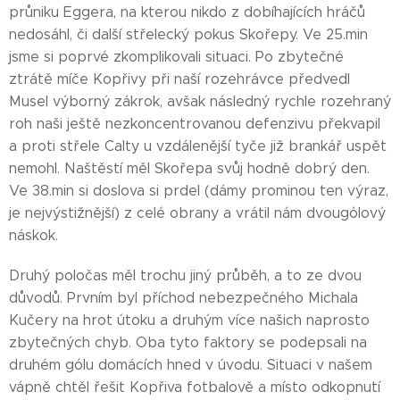
průniku Eggera, na kterou nikdo z dobíhajících hráčů
nedosáhl, či další střelecký pokus Skořepy. Ve 25.min
jsme si poprvé zkomplikovali situaci. Po zbytečné
ztrátě míče Kopřivy při naší rozehrávce předvedl
Musel výborný zákrok, avšak následný rychle rozehraný
roh naši ještě nezkoncentrovanou defenzivu překvapil
a proti střele Calty u vzdálenější tyče již brankář uspět
nemohl. Naštěstí měl Skořepa svůj hodně dobrý den.
Ve 38.min si doslova si prdel (dámy prominou ten výraz,
je nejvýstižnější) z celé obrany a vrátil nám dvougólový
náskok.
Druhý poločas měl trochu jiný průběh, a to ze dvou
důvodů. Prvním byl příchod nebezpečného Michala
Kučery na hrot útoku a druhým více našich naprosto
zbytečných chyb. Oba tyto faktory se podepsali na
druhém gólu domácích hned v úvodu. Situaci v našem
vápně chtěl řešit Kopřiva fotbalově a místo odkopnutí