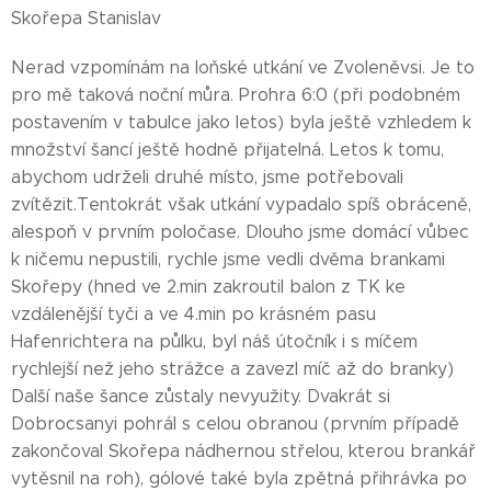
Skořepa Stanislav
Nerad vzpomínám na loňské utkání ve Zvoleněvsi. Je to
pro mě taková noční můra. Prohra 6:0 (při podobném
postavením v tabulce jako letos) byla ještě vzhledem k
množství šancí ještě hodně přijatelná. Letos k tomu,
abychom udrželi druhé místo, jsme potřebovali
zvítězit.Tentokrát však utkání vypadalo spíš obráceně,
alespoň v prvním poločase. Dlouho jsme domácí vůbec
k ničemu nepustili, rychle jsme vedli dvěma brankami
Skořepy (hned ve 2.min zakroutil balon z TK ke
vzdálenější tyči a ve 4.min po krásném pasu
Hafenrichtera na půlku, byl náš útočník i s míčem
rychlejší než jeho strážce a zavezl míč až do branky)
Další naše šance zůstaly nevyužity. Dvakrát si
Dobrocsanyi pohrál s celou obranou (prvním případě
zakončoval Skořepa nádhernou střelou, kterou brankář
vytěsnil na roh), gólové také byla zpětná přihrávka po