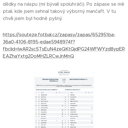
dědky na náspu (mí bývalí spoluhráči). Po zápase se mě
ptali, kde jsem sehnal takový výborný mančaft. V tu
chvíli jsem byl hodně pyšný.
https://souteze.fotbal.cz/zapasy/zapas/652951ba-
36a0-4106-8195-edae5948974f?
fbclid=IwAR2scSTsEuN4zeQKtQjdPG24WFWYzd8ypER
EAZhaYxtg2DoMHZLRCwJnMnQ