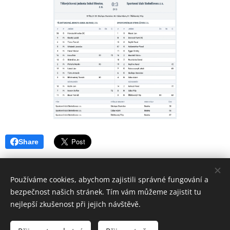
Share
Používáme cookies, abychom zajistili správné fungování a
bezpečnost našich stránek. Tím vám můžeme zajistit tu
nejlepší zkušenost při jejich návštěvě.
© 2018 Sportovní
klub SK Stehelčeves
Všechna práva
vyhrazena.