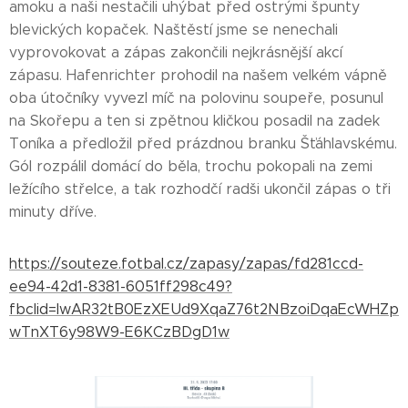
amoku a naši nestačili uhýbat před ostrými špunty
blevických kopaček. Naštěstí jsme se nenechali
vyprovokovat a zápas zakončili nejkrásnější akcí
zápasu. Hafenrichter prohodil na našem velkém vápně
oba útočníky vyvezl míč na polovinu soupeře, posunul
na Skořepu a ten si zpětnou kličkou posadil na zadek
Toníka a předložil před prázdnou branku Šťáhlavskému.
Gól rozpálil domácí do běla, trochu pokopali na zemi
ležícího střelce, a tak rozhodčí radši ukončil zápas o tři
minuty dříve.
https://souteze.fotbal.cz/zapasy/zapas/fd281ccd-
ee94-42d1-8381-6051ff298c49?
fbclid=IwAR32tB0EzXEUd9XqaZ76t2NBzoiDqaEcWHZp
wTnXT6y98W9-E6KCzBDgD1w