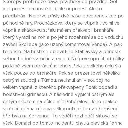
Skořepy proti noze dával prakticky do prázdné. Gól
měl přinést na hřiště klid, ale nepřinesl. Ale to
předbíhám. Nejprve přišly dvě naše povedené akce po
půlhodině hry. Procházkova, který se vtipně uvolnil ve
vápně a skákavou střelu málem překvapil brankáře
který vyrazil na roh a po jeho rozehrání se do vzduchu
zavěsil Skořepa (jako uzený komentoval Venda). A pak
to přišlo. Na hřišti se objevil Filip Šťáhlavský a přinesl s
sebou hodně vzruchu a emocí. Nejprve uprchl od půlky
po lajně všem obráncům, jeho střela z velkého úhlu šla
však pouze do brankáře. Pak se prezentoval několika
ostrými souboji s Tůmou, neuhnul ani v souboji na
velkém vápně, z kterého překvapený Toník odpadl s
bolestivou grimasou. A následně vypíchl ostrým ale
čistým skluzem na půlce míč Pohořalovi. Jeho reakce,
strčení oběma rukama velkou intenzitou v přerušené
hře byla na červenou. To věděl i rozhodčí, slitoval se
však. Domácí po tomto incidentu chytla blevická forma