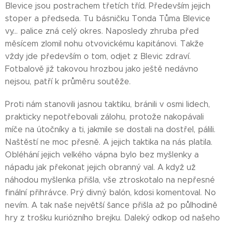
Blevice jsou postrachem třetích tříd. Především jejich
stoper a předseda. Tu básničku Tonda Tůma Blevice
vy... palice zná celý okres. Naposledy zhruba před
měsícem zlomil nohu otvovickému kapitánovi. Takže
vždy jde především o tom, odjet z Blevic zdraví.
Fotbalově již takovou hrozbou jako ještě nedávno
nejsou, patří k průměru soutěže.
Proti nám stanovili jasnou taktiku, bránili v osmi lidech,
prakticky nepotřebovali zálohu, protože nakopávali
míče na útočníky a ti, jakmile se dostali na dostřel, pálili.
Naštěstí ne moc přesně. A jejich taktika na nás platila.
Obléhání jejich velkého vápna bylo bez myšlenky a
nápadu jak překonat jejich obranný val. A když už
náhodou myšlenka přišla, vše ztroskotalo na nepřesné
finální přihrávce. Prý divný balón, kdosi komentoval. No
nevím. A tak naše největší šance přišla až po půlhodině
hry z trošku kuriózního brejku. Daleký odkop od našeho